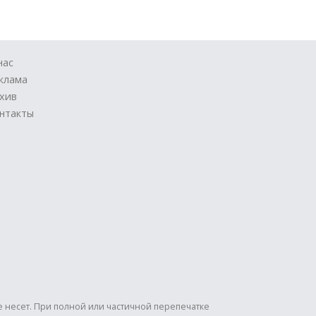
нас
клама
хив
нтакты
е несет. При полной или частичной перепечатке