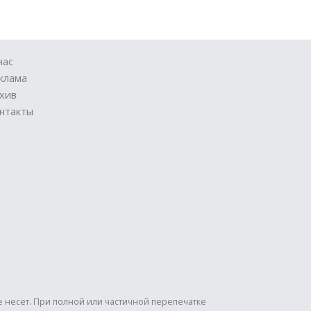
нас
клама
хив
нтакты
е несет. При полной или частичной перепечатке