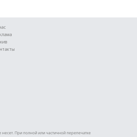
нас
клама
хив
нтакты
е несет. При полной или частичной перепечатке