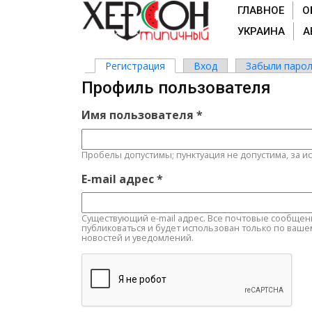
ГЛАВНОЕ
О
УКРАИНА
А
Регистрация
(активная вкладка)
Вход
Забыли парол
Главные вкладки
Профиль пользователя
Имя пользователя
*
Пробелы допустимы; пунктуация не допустима, за и
E-mail адрес
*
Существующий e-mail адрес. Все почтовые сообщения 
публиковаться и будет использован только по ваше
новостей и уведомлений.