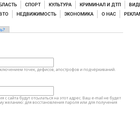
БЛАСТЬ
СПОРТ
КУЛЬТУРА
КРИМИНАЛ И ДТП
ВИД
ВТО
НЕДВИЖИМОСТЬ
ЭКОНОМИКА
О НАС
РЕКЛА
ь?
сключением точек, дефисов, апострофов и подчёркиваний.
с сайта будут отсылаться на этот адрес. Ваш e-mail не будет
му желанию: для восстановления пароля или для получения