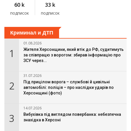
60 k
33 k
подписок
подписок
Криминал и ДТП
01.08.2026
1
Жителя Херсонщини, який втік до РФ, судитимуть
за співпрацю з ворогом: збирав інформацію про
ЗСУ через...
31.07.2026
2
Під прицілом ворога – службові й цивільні
автомобілі: поліція – про наслідки ударів по
Херсонщині (фото)
14.07.2026
3
Вибухівка під виглядом повербанка: небезпечна
знахідка в Херсоні