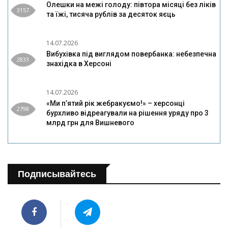
Олешки на межі голоду: півтора місяці без ліків
3157
та їжі, тисяча рублів за десяток яєць
14.07.2026
Вибухівка під виглядом повербанка: небезпечна
2833
знахідка в Херсоні
14.07.2026
«Ми п’ятий рік жебракуємо!» – херсонці
2798
бурхливо відреагували на рішення уряду про 3
млрд грн для Вишневого
Подписывайтесь