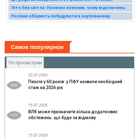
перевірки українців з 1 квітня
Літо без світла: Попенко пояснив, чому відключень
не уникнути
Росіяни обіцяють побудувати в окупованому
Скадовську залізничний вокзал, хоча місто не має
залізничного сполучення
Самое популярное
По просмотрам
(активная вкладка)
23.07.2026
Пенсія у 60 років: у ПФУ назвали необхідний
3645
стаж на 2026 рік
15.07.2026
ВЛК може призначити кілька додаткових
3197
обстежень: що буде за відмову
15.07.2026