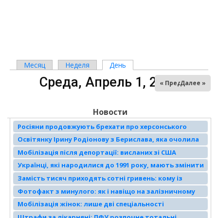
Месяц
Неделя
День
(активная вкладка)
Главные вкладки
Среда, Апрель 1, 2026
« Пред
Далее »
Новости
Росіяни продовжують брехати про херсонського
військового, який проситься до них у полон. Як
Освітянку Ірину Родіонову з Берислава, яка очолила
«доказ» вони навіть зняли постановочне відео
окупаційну школу, засудили до трьох років тюрми
Мобілізація після депортації: висланих зі США
українців одразу передають ТЦК
Українці, які народилися до 1991 року, мають змінити
свідоцтво про народження - фейк чи ні
Замість тисяч приходять сотні гривень: кому із
пенсіонерів ПФУ непомітно урізав доплати
Фотофакт з минулого: як і навіщо на залізничному
роз’їзді біля Антонівки укладали нову колію
Мобілізація жінок: лише дві спеціальності
підпадають під обов'язковий облік
Штрафи за лікарняні: ПФУ розпочне тотальні