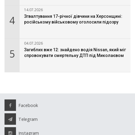
14.07.2026
4
Згвалтування 17-річної дівчини на Херсонщині:
російському військовому оголосили підозру
04.07.2026
5
Загиблих вже 12: знайдено водія Nissan, який міг
спровокувати смертельну ДТП під Миколаєвом
Facebook
Telegram
Instagram