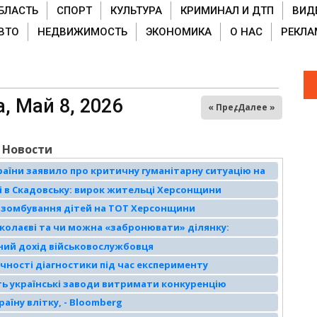
БЛАСТЬ
СПОРТ
КУЛЬТУРА
КРИМИНАЛ И ДТП
ВИД
ВТО
НЕДВИЖИМОСТЬ
ЭКОНОМИКА
О НАС
РЕКЛА
ладка)
, Май 8, 2026
« Пред
Далее »
Новости
аїни заявило про критичну гуманітарну ситуацію на
 в Скадовську: вирок жительці Херсонщини
 зомбування дітей на ТОТ Херсонщини
иколаєві та чи можна «забронювати» ділянку:
ьний дохід військовослужбовця
чності діагностики під час експерименту
ть українські заводи витримати конкуренцію
аїну влітку, - Bloomberg