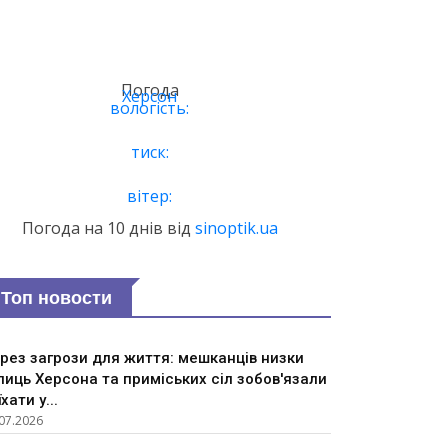
Погода
Херсон
вологість:
тиск:
вітер:
Погода на 10 днів від
sinoptik.ua
Топ новости
рез загрози для життя: мешканців низки
лиць Херсона та приміських сіл зобов'язали
їхати у...
07.2026