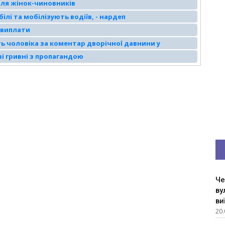
для жінок-чиновників
лі та мобілізують водіїв, - нардеп
я виплати
ь чоловіка за коментар дворічної давнини у
ві гривні з пропагандою
Че
ву
ви
20.