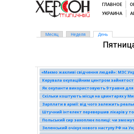
ГЛАВНОЕ
О
УКРАИНА
А
Месяц
Неделя
День
(активная вк
Главные вкладки
Пятница
«Маємо жахливі свідчення людей»: МЗС Укр
ТОТ Херсонщини
Керувала окупаційним центром зайнятості
Як окупанти використовують 9 травня для
Скільки коштують місця на цвинтарях у М
відповідь ритуальної служби
Зарплати в армії: від чого залежить реал
Штучний інтелект перевершив лікарів у то
Польський сир захоплює полиці: чи зможу
Зеленський очікує нового наступу РФ на Укр