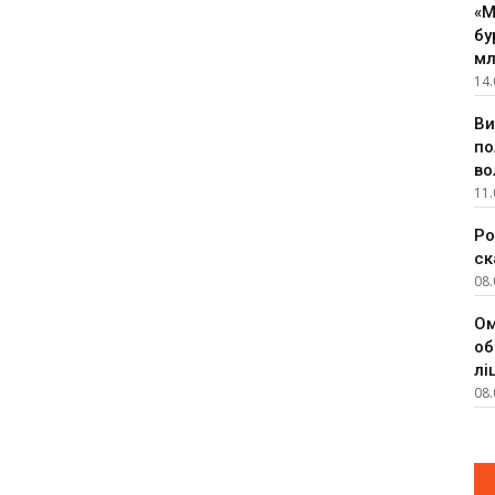
«М
бу
мл
14.
Ви
по
во
11.
Ро
ск
08.
Ом
об
лі
08.