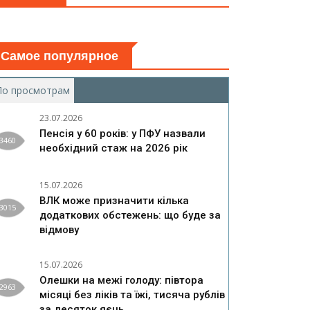
Самое популярное
По просмотрам
(активная вкладка)
23.07.2026
Пенсія у 60 років: у ПФУ назвали
3460
необхідний стаж на 2026 рік
15.07.2026
ВЛК може призначити кілька
3015
додаткових обстежень: що буде за
відмову
15.07.2026
Олешки на межі голоду: півтора
2963
місяці без ліків та їжі, тисяча рублів
за десяток яєць