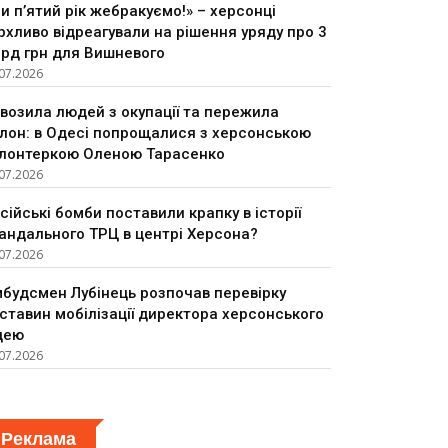
и п’ятий рік жебракуємо!» – херсонці
рхливо відреагували на рішення уряду про 3
рд грн для Вишневого
07.2026
возила людей з окупації та пережила
лон: в Одесі попрощалися з херсонською
лонтеркою Оленою Тарасенко
07.2026
сійські бомби поставили крапку в історії
андального ТРЦ в центрі Херсона?
07.2026
будсмен Лубінець розпочав перевірку
ставин мобілізації директора херсонського
цею
07.2026
Реклама