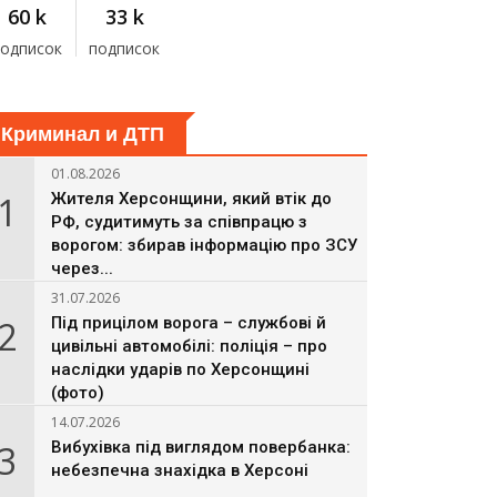
60 k
33 k
подписок
подписок
Криминал и ДТП
01.08.2026
1
Жителя Херсонщини, який втік до
РФ, судитимуть за співпрацю з
ворогом: збирав інформацію про ЗСУ
через...
31.07.2026
2
Під прицілом ворога – службові й
цивільні автомобілі: поліція – про
наслідки ударів по Херсонщині
(фото)
14.07.2026
3
Вибухівка під виглядом повербанка:
небезпечна знахідка в Херсоні