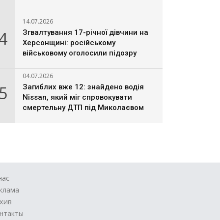
14.07.2026
4
Згвалтування 17-річної дівчини на
Херсонщині: російському
військовому оголосили підозру
04.07.2026
5
Загиблих вже 12: знайдено водія
Nissan, який міг спровокувати
смертельну ДТП під Миколаєвом
нас
клама
хив
нтакты