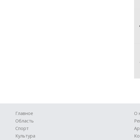
Главное
О 
Область
Ре
Спорт
Ар
Культура
Ко