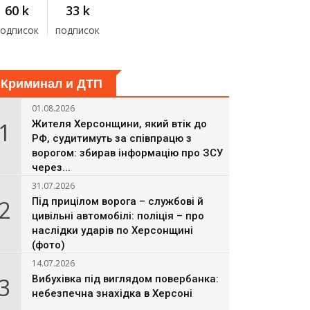
60 k
33 k
подписок
подписок
Криминал и ДТП
01.08.2026
1
Жителя Херсонщини, який втік до
РФ, судитимуть за співпрацю з
ворогом: збирав інформацію про ЗСУ
через...
31.07.2026
2
Під прицілом ворога – службові й
цивільні автомобілі: поліція – про
наслідки ударів по Херсонщині
(фото)
14.07.2026
3
Вибухівка під виглядом повербанка:
небезпечна знахідка в Херсоні