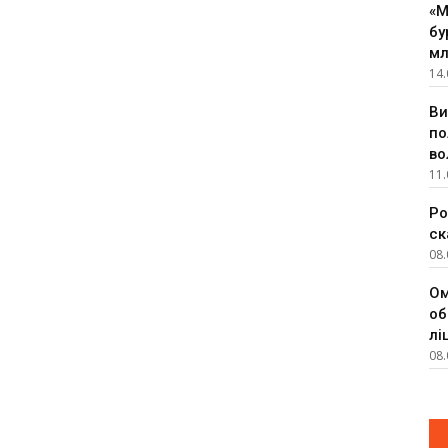
«М
бу
мл
14.
Ви
по
во
11.
Ро
ск
08.
Ом
об
лі
08.