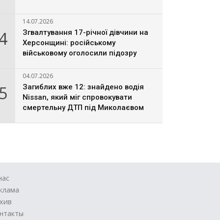
14.07.2026
4
Згвалтування 17-річної дівчини на
Херсонщині: російському
військовому оголосили підозру
04.07.2026
5
Загиблих вже 12: знайдено водія
Nissan, який міг спровокувати
смертельну ДТП під Миколаєвом
нас
клама
хив
нтакты