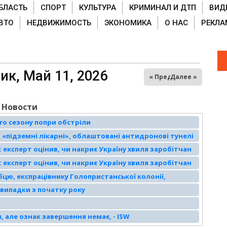
БЛАСТЬ
СПОРТ
КУЛЬТУРА
КРИМИНАЛ И ДТП
ВИД
ВТО
НЕДВИЖИМОСТЬ
ЭКОНОМИКА
О НАС
РЕКЛА
ладка)
к, Май 11, 2026
« Пред
Далее »
Новости
го сезону попри обстріли
 «підземні лікарні», облаштовані антидронові тунелі
 експерт оцінив, чи накриє Україну хвиля заробітчан
 експерт оцінив, чи накриє Україну хвиля заробітчан
бцю, експрацівнику Голопристанської колонії,
 випадки з початку року
, але ознак завершення немає, - ISW