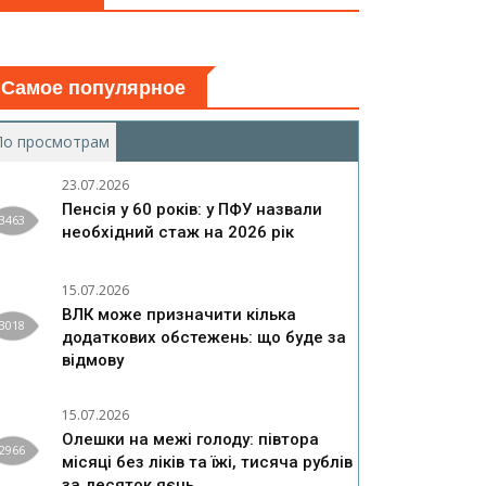
Самое популярное
По просмотрам
(активная вкладка)
23.07.2026
Пенсія у 60 років: у ПФУ назвали
3463
необхідний стаж на 2026 рік
15.07.2026
ВЛК може призначити кілька
3018
додаткових обстежень: що буде за
відмову
15.07.2026
Олешки на межі голоду: півтора
2966
місяці без ліків та їжі, тисяча рублів
за десяток яєць