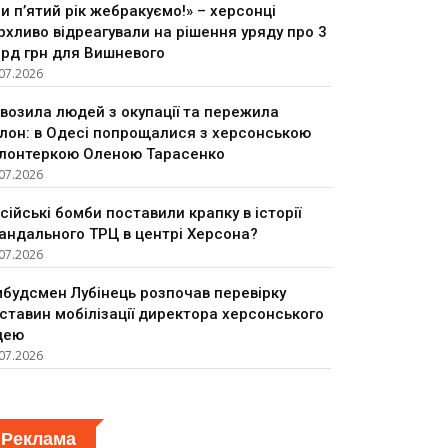
и п’ятий рік жебракуємо!» – херсонці
рхливо відреагували на рішення уряду про 3
рд грн для Вишневого
07.2026
возила людей з окупації та пережила
лон: в Одесі попрощалися з херсонською
лонтеркою Оленою Тарасенко
07.2026
сійські бомби поставили крапку в історії
андального ТРЦ в центрі Херсона?
07.2026
будсмен Лубінець розпочав перевірку
ставин мобілізації директора херсонського
цею
07.2026
Реклама