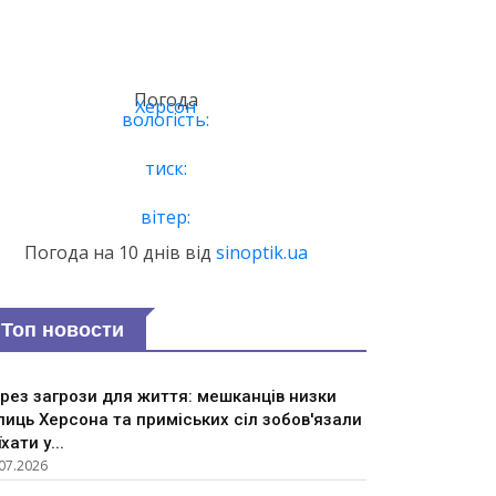
Погода
Херсон
вологість:
тиск:
вітер:
Погода на 10 днів від
sinoptik.ua
Топ новости
рез загрози для життя: мешканців низки
лиць Херсона та приміських сіл зобов'язали
їхати у...
07.2026