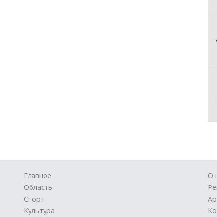
Главное
О 
Область
Ре
Спорт
Ар
Культура
Ко