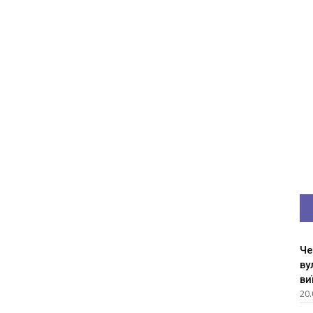
Че
ву
ви
20.