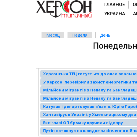
ГЛАВНОЕ
О
УКРАИНА
А
Месяц
Неделя
День
(активная вк
Главные вкладки
Понедельни
Херсонська ТЕЦ готується до опалювально
У Херсоні перевірили захист енергетики та
Мільйони мігрантів з Непалу та Бангладеш:
Мільйони мігрантів з Непалу та Бангладеш:
Катував і депортовував вʼязнів. Юрію Горо
повідомили про підозру
Хантавірус в Україні: у Хмельницькому два
Екс-главі ОП Єрмаку вручили підозру
Путін натякнув на швидке закінчення війни