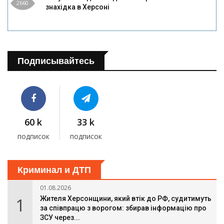
2660
знахідка в Херсоні
Подписывайтесь
60 k
33 k
подписок
подписок
Криминал и ДТП
01.08.2026
1
Жителя Херсонщини, який втік до РФ, судитимуть
за співпрацю з ворогом: збирав інформацію про
ЗСУ через...