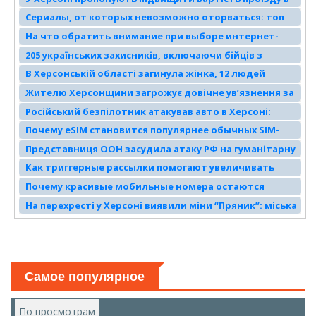
автобусах до 20 гривень
Сериалы, от которых невозможно оторваться: топ
для марафона на выходных
На что обратить внимание при выборе интернет-
провайдера в Днепровском районе Запорожья
205 українських захисників, включаючи бійців з
Херсонщини, звільнили з полону
В Херсонській області загинула жінка, 12 людей
поранені після обстрілів рф
Жителю Херсонщини загрожує довічне ув’язнення за
“держзраду” від окупантів
Російський безпілотник атакував авто в Херсоні:
четверо поранених
Почему eSIM становится популярнее обычных SIM-
карт
Представниця ООН засудила атаку РФ на гуманітарну
місію у Херсоні
Как триггерные рассылки помогают увеличивать
повторные продажи
Почему красивые мобильные номера остаются
популярными среди пользователей
На перехресті у Херсоні виявили міни “Пряник”: міська
влада закликає обмежити рух
Самое популярное
По просмотрам
(активная вкладка)