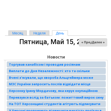
Месяц
Неделя
День
(активная вкладка)
Главные вкладки
Пятница, Май 15, 2026
« Пред
Далее »
Новости
Торгував канабісом і проводив росіянам
«референдум»: Олександр Герасименко з
Виплати до Дня Незалежності: хто та скільки
Музиківської громади проведе за ґратами вісім з
отримає
Вчені з’ясували, що хвороба Альцгеймера може
половиною років
розвиватися задовго до перших симптомів
МЗС України запросить послів відвідати місце
влучення ракети по житловому будинку
Херсонку Ірину Мордачову, яка керує окупаційною
«службой занятости населения», засудили до десяти
Перевзувся вслід за батьком: пожиттєвий вирок сину
років з конфіскацією
ексчиновника з Херсонщини
На ТОТ Херсонщині студентів агітують підписувати
контракти з армією рф
У Херсоні пропонують підвищити вартість проїзду в