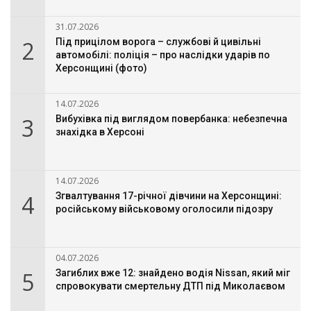
31.07.2026
2
Під прицілом ворога – службові й цивільні
автомобілі: поліція – про наслідки ударів по
Херсонщині (фото)
14.07.2026
3
Вибухівка під виглядом повербанка: небезпечна
знахідка в Херсоні
14.07.2026
4
Згвалтування 17-річної дівчини на Херсонщині:
російському військовому оголосили підозру
04.07.2026
5
Загиблих вже 12: знайдено водія Nissan, який міг
спровокувати смертельну ДТП під Миколаєвом