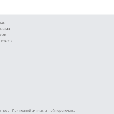
нас
клама
хив
нтакты
е несет. При полной или частичной перепечатке