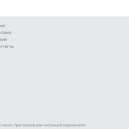
нас
клама
хив
нтакты
е несет. При полной или частичной перепечатке