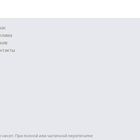
нас
клама
хив
нтакты
е несет. При полной или частичной перепечатке