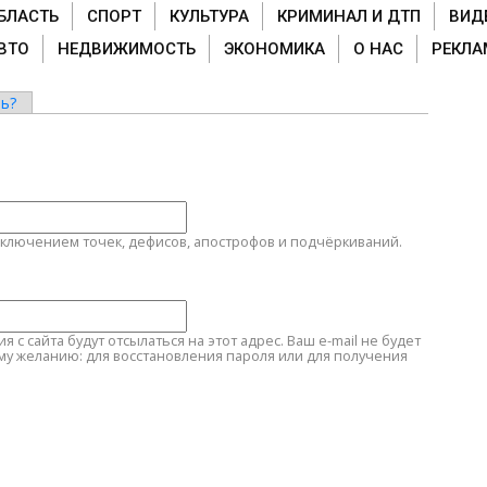
БЛАСТЬ
СПОРТ
КУЛЬТУРА
КРИМИНАЛ И ДТП
ВИД
ВТО
НЕДВИЖИМОСТЬ
ЭКОНОМИКА
О НАС
РЕКЛА
ь?
сключением точек, дефисов, апострофов и подчёркиваний.
с сайта будут отсылаться на этот адрес. Ваш e-mail не будет
му желанию: для восстановления пароля или для получения