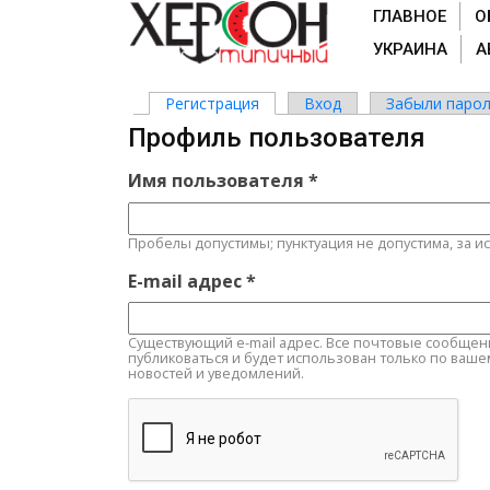
ГЛАВНОЕ
О
УКРАИНА
А
Регистрация
(активная вкладка)
Вход
Забыли парол
Главные вкладки
Профиль пользователя
Имя пользователя
*
Пробелы допустимы; пунктуация не допустима, за и
E-mail адрес
*
Существующий e-mail адрес. Все почтовые сообщения 
публиковаться и будет использован только по ваше
новостей и уведомлений.