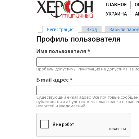
ГЛАВНОЕ
О
УКРАИНА
А
Регистрация
(активная вкладка)
Вход
Забыли парол
Главные вкладки
Профиль пользователя
Имя пользователя
*
Пробелы допустимы; пунктуация не допустима, за и
E-mail адрес
*
Существующий e-mail адрес. Все почтовые сообщения 
публиковаться и будет использован только по ваше
новостей и уведомлений.