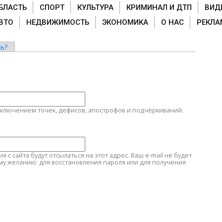
БЛАСТЬ
СПОРТ
КУЛЬТУРА
КРИМИНАЛ И ДТП
ВИД
ВТО
НЕДВИЖИМОСТЬ
ЭКОНОМИКА
О НАС
РЕКЛА
ь?
сключением точек, дефисов, апострофов и подчёркиваний.
с сайта будут отсылаться на этот адрес. Ваш e-mail не будет
му желанию: для восстановления пароля или для получения