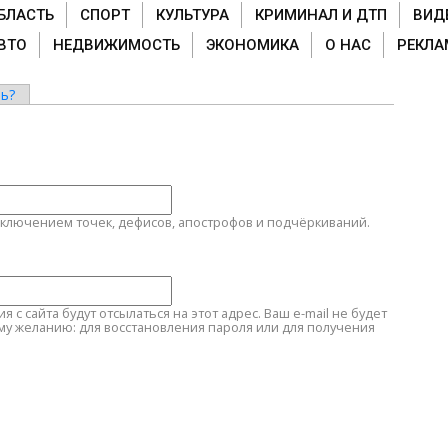
БЛАСТЬ
СПОРТ
КУЛЬТУРА
КРИМИНАЛ И ДТП
ВИД
ВТО
НЕДВИЖИМОСТЬ
ЭКОНОМИКА
О НАС
РЕКЛА
ь?
сключением точек, дефисов, апострофов и подчёркиваний.
с сайта будут отсылаться на этот адрес. Ваш e-mail не будет
му желанию: для восстановления пароля или для получения