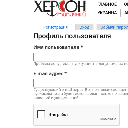
ГЛАВНОЕ
О
УКРАИНА
А
Регистрация
(активная вкладка)
Вход
Забыли парол
Главные вкладки
Профиль пользователя
Имя пользователя
*
Пробелы допустимы; пунктуация не допустима, за и
E-mail адрес
*
Существующий e-mail адрес. Все почтовые сообщения 
публиковаться и будет использован только по ваше
новостей и уведомлений.