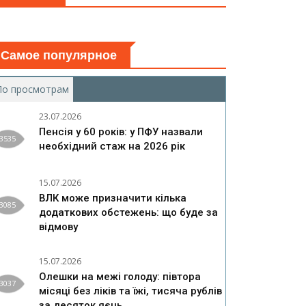
Самое популярное
По просмотрам
(активная вкладка)
23.07.2026
Пенсія у 60 років: у ПФУ назвали
3535
необхідний стаж на 2026 рік
15.07.2026
ВЛК може призначити кілька
3085
додаткових обстежень: що буде за
відмову
15.07.2026
Олешки на межі голоду: півтора
3037
місяці без ліків та їжі, тисяча рублів
за десяток яєць