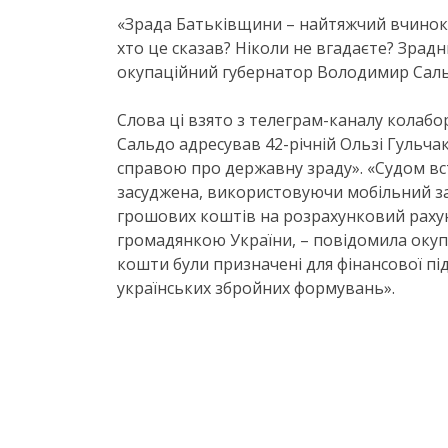
«Зрада Батьківщини – найтяжчий вчинок.
хто це сказав? Ніколи не вгадаєте? Зрадни
окупаційний губернатор Володимир Саль
Слова ці взято з телеграм-каналу колабора
Сальдо адресував 42-річній Ользі Гульча
справою про державну зраду». «Судом вст
засуджена, використовуючи мобільний за
грошових коштів на розрахунковий рахун
громадянкою України, – повідомила окупа
кошти були призначені для фінансової пі
українських збройних формувань».