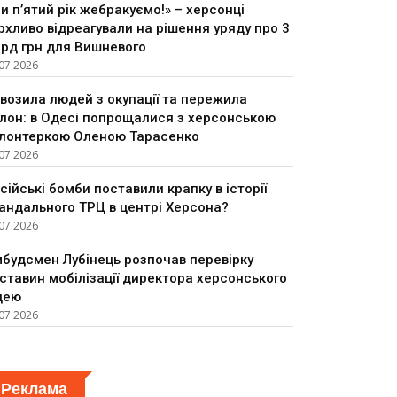
и п’ятий рік жебракуємо!» – херсонці
рхливо відреагували на рішення уряду про 3
рд грн для Вишневого
07.2026
возила людей з окупації та пережила
лон: в Одесі попрощалися з херсонською
лонтеркою Оленою Тарасенко
07.2026
сійські бомби поставили крапку в історії
андального ТРЦ в центрі Херсона?
07.2026
будсмен Лубінець розпочав перевірку
ставин мобілізації директора херсонського
цею
07.2026
Реклама