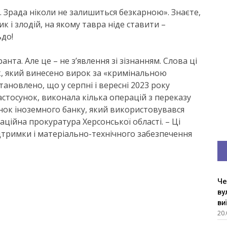
 Зрада ніколи не залишиться безкарною». Знаєте,
к і злодій, на якому тавра ніде ставити –
до!
нта. Але це – не з’явлення зі зізнанням. Слова ці
к, який винесено вирок за «кримінальною
ановлено, що у серпні і вересні 2023 року
стосунок, виконала кілька операцій з переказу
ок іноземного банку, який використовувався
ційна прокуратура Херсонської області. – Ці
дтримки і матеріально-технічного забезпечення
Че
ву
ви
20.