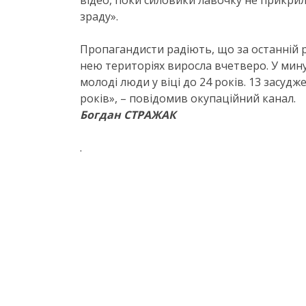
відео, поки силовики лавочку не прикрил
зраду».
Пропагандисти радіють, що за останній рік
нею територіях виросла вчетверо. У мину
молоді люди у віці до 24 років. 13 засуджен
років», – повідомив окупаційний канал.
Богдан СТРАЖАК
.