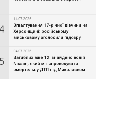
14.07.2026
4
Згвалтування 17-річної дівчини на
Херсонщині: російському
військовому оголосили підозру
04.07.2026
5
Загиблих вже 12: знайдено водія
Nissan, який міг спровокувати
смертельну ДТП під Миколаєвом