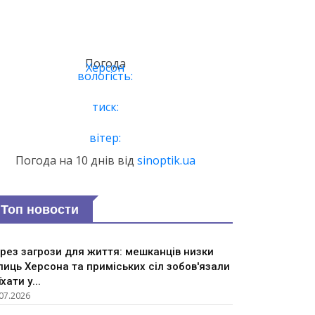
Погода
Херсон
вологість:
тиск:
вітер:
Погода на 10 днів від
sinoptik.ua
Топ новости
рез загрози для життя: мешканців низки
лиць Херсона та приміських сіл зобов'язали
їхати у...
07.2026