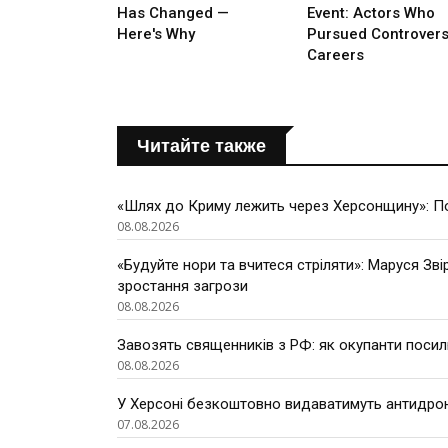
Читайте также
«Шлях до Криму лежить через Херсонщину»: По
08.08.2026
«Будуйте нори та вчитеся стріляти»: Маруся Зві
зростання загрози
08.08.2026
Завозять священників з РФ: як окупанти поси
08.08.2026
У Херсоні безкоштовно видаватимуть антидроно
07.08.2026