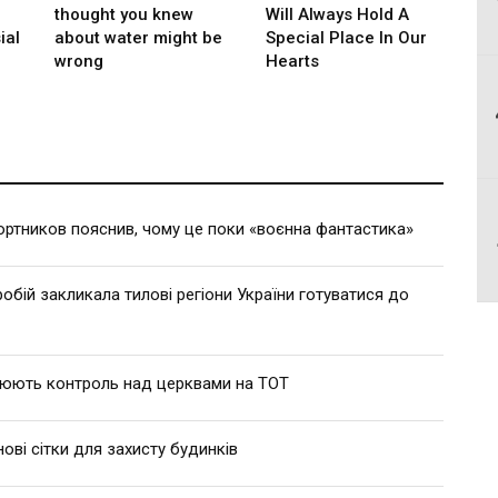
ртников пояснив, чому це поки «воєнна фантастика»
робій закликала тилові регіони України готуватися до
люють контроль над церквами на ТОТ
ві сітки для захисту будинків