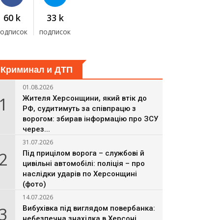
60 k
33 k
подписок
подписок
Криминал и ДТП
01.08.2026
1
Жителя Херсонщини, який втік до
РФ, судитимуть за співпрацю з
ворогом: збирав інформацію про ЗСУ
через...
31.07.2026
2
Під прицілом ворога – службові й
цивільні автомобілі: поліція – про
наслідки ударів по Херсонщині
(фото)
14.07.2026
3
Вибухівка під виглядом повербанка:
небезпечна знахідка в Херсоні