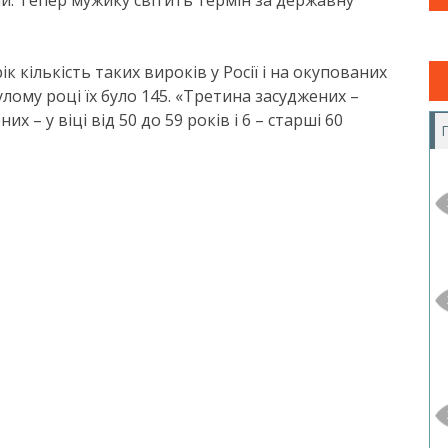
и. Тепер мужику світить термін за державну
 кількість таких вироків у Росії і на окупованих
лому році їх було 145. «Третина засуджених –
их – у віці від 50 до 59 років і 6 – старші 60