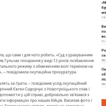
«М
бу
мл
14.
Ви
по
во
11.
Ро
ла, що саме і для чого робить. «Суд з урахуванням
ск
в Гульчак покарання у виді 12 років позбавлення
08.
загального режиму з обмеженням волі терміном на
Ом
ів», – повідомила окупаційна прокуратура.
об
лі
лять за ґрати, – повідомив услід окупаційний
08.
річний Євген Сидорчук з Новотроїцького спав і
опомогти у цій справі, добровільно зв’язався з
ти інформацію про наших бійців. Висилав фото і