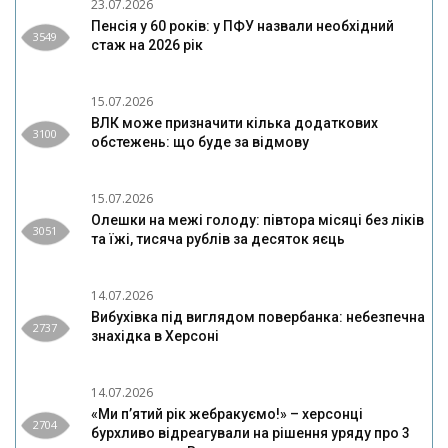
23.07.2026
Пенсія у 60 років: у ПФУ назвали необхідний
3549
стаж на 2026 рік
15.07.2026
ВЛК може призначити кілька додаткових
3100
обстежень: що буде за відмову
15.07.2026
Олешки на межі голоду: півтора місяці без ліків
3051
та їжі, тисяча рублів за десяток яєць
14.07.2026
Вибухівка під виглядом повербанка: небезпечна
2737
знахідка в Херсоні
14.07.2026
«Ми п’ятий рік жебракуємо!» – херсонці
2704
бурхливо відреагували на рішення уряду про 3