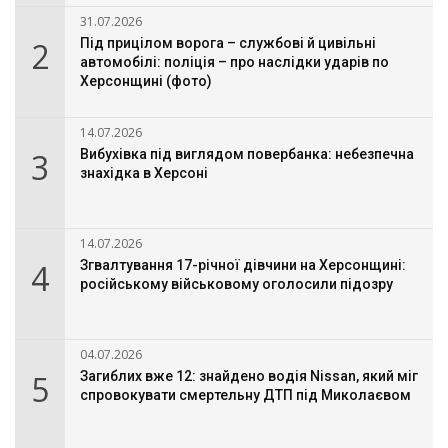
31.07.2026
2
Під прицілом ворога – службові й цивільні
автомобілі: поліція – про наслідки ударів по
Херсонщині (фото)
14.07.2026
3
Вибухівка під виглядом повербанка: небезпечна
знахідка в Херсоні
14.07.2026
4
Згвалтування 17-річної дівчини на Херсонщині:
російському військовому оголосили підозру
04.07.2026
5
Загиблих вже 12: знайдено водія Nissan, який міг
спровокувати смертельну ДТП під Миколаєвом