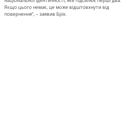
національної ідентичності, яке підсилює перші два.
Якщо цього немає, це може відштовхнути від
повернення", – заявив Брік.