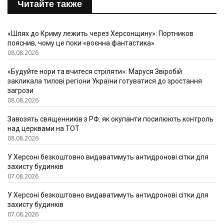
Читайте также
«Шлях до Криму лежить через Херсонщину»: Портников
пояснив, чому це поки «воєнна фантастика»
08.08.2026
«Будуйте нори та вчитеся стріляти»: Маруся Звіробій
закликала тилові регіони України готуватися до зростання
загрози
08.08.2026
Завозять священників з РФ: як окупанти посилюють контроль
над церквами на ТОТ
08.08.2026
У Херсоні безкоштовно видаватимуть антидронові сітки для
захисту будинків
07.08.2026
У Херсоні безкоштовно видаватимуть антидронові сітки для
захисту будинків
07.08.2026