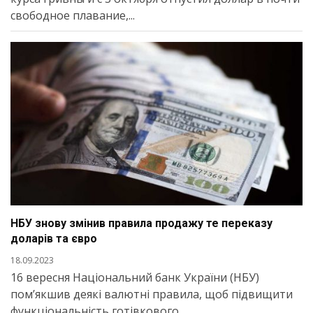
свободное плавание,...
НБУ знову змінив правила продажу те переказу
доларів та євро
18.09.2023
16 вересня Національний банк України (НБУ)
пом’якшив деякі валютні правила, щоб підвищити
функціональність готівкового...