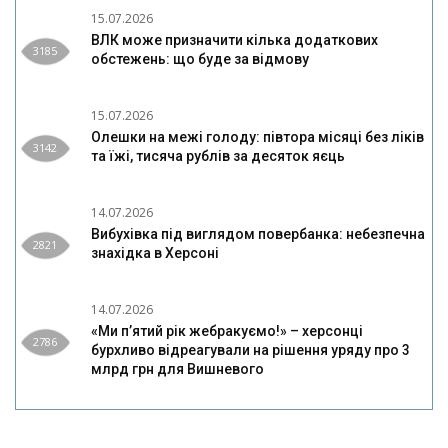
15.07.2026
ВЛК може призначити кілька додаткових
3185
обстежень: що буде за відмову
15.07.2026
Олешки на межі голоду: півтора місяці без ліків
3142
та їжі, тисяча рублів за десяток яєць
14.07.2026
Вибухівка під виглядом повербанка: небезпечна
2821
знахідка в Херсоні
14.07.2026
«Ми п’ятий рік жебракуємо!» – херсонці
2786
бурхливо відреагували на рішення уряду про 3
млрд грн для Вишневого