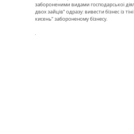
забороненими видами господарської діяль
двох зайців" одразу: вивести бізнес із ті
кисень" забороненому бізнесу.
.