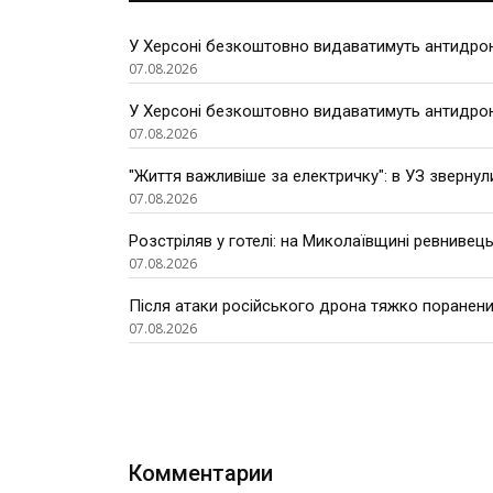
У Херсоні безкоштовно видаватимуть антидроно
07.08.2026
У Херсоні безкоштовно видаватимуть антидроно
07.08.2026
"Життя важливіше за електричку": в УЗ звернул
07.08.2026
Розстріляв у готелі: на Миколаївщині ревнивець
07.08.2026
Після атаки російського дрона тяжко поранени
07.08.2026
Комментарии