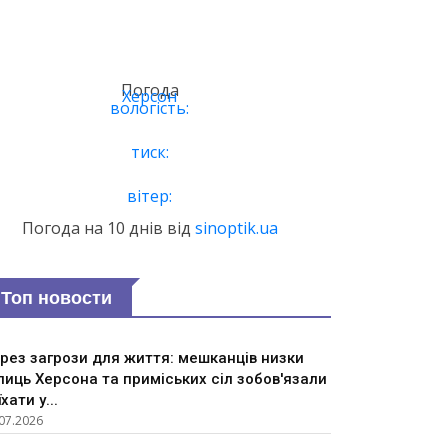
Погода
Херсон
вологість:
тиск:
вітер:
Погода на 10 днів від
sinoptik.ua
Топ новости
рез загрози для життя: мешканців низки
лиць Херсона та приміських сіл зобов'язали
їхати у...
07.2026