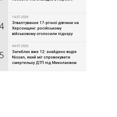
14.07.2026
4
Згвалтування 17-річної дівчини на
Херсонщині: російському
військовому оголосили підозру
04.07.2026
5
Загиблих вже 12: знайдено водія
Nissan, який міг спровокувати
смертельну ДТП під Миколаєвом