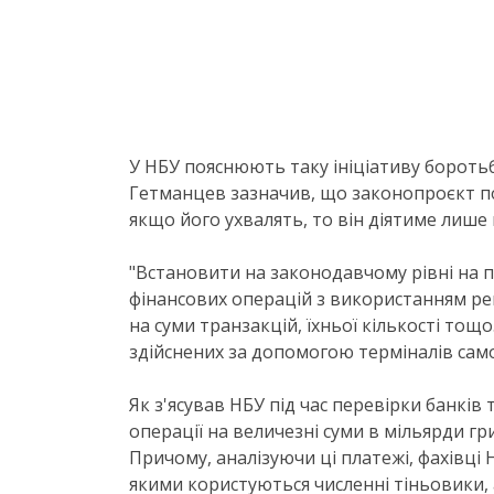
У НБУ пояснюють таку ініціативу бороть
Гетманцев зазначив, що законопроєкт по
якщо його ухвалять, то він діятиме лише 
"Встановити на законодавчому рівні на п
фінансових операцій з використанням рек
на суми транзакцій, їхньої кількості тощ
здійснених за допомогою терміналів само
Як з'ясував НБУ під час перевірки банків 
операції на величезні суми в мільярди гр
Причому, аналізуючи ці платежі, фахівці
якими користуються численні тіньовики, 