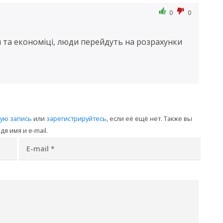
0
0
та економіці, люди перейдуть на розрахунки
ную запись
или
зарегистрируйтесь
, если её ещё нет. Также вы
я имя и e-mail.
E-mail
*