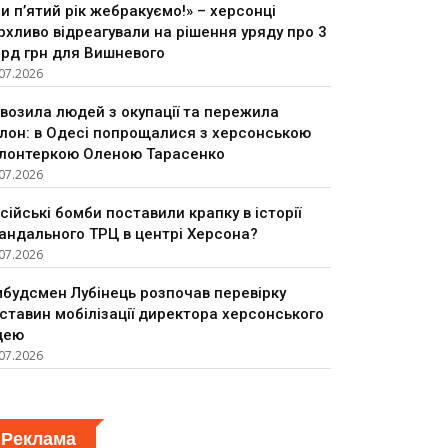
и п’ятий рік жебракуємо!» – херсонці
рхливо відреагували на рішення уряду про 3
рд грн для Вишневого
07.2026
возила людей з окупації та пережила
лон: в Одесі попрощалися з херсонською
лонтеркою Оленою Тарасенко
07.2026
сійські бомби поставили крапку в історії
андального ТРЦ в центрі Херсона?
07.2026
будсмен Лубінець розпочав перевірку
ставин мобілізації директора херсонського
цею
07.2026
Реклама