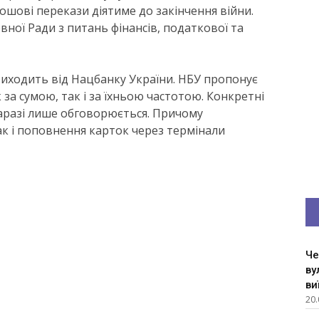
рошові перекази діятиме до закінчення війни.
ної Ради з питань фінансів, податкової та
виходить від Нацбанку України. НБУ пропонує
за сумою, так і за їхньою частотою. Конкретні
наразі лише обговорюється. Причому
ак і поповнення карток через термінали
Че
ву
ви
20.