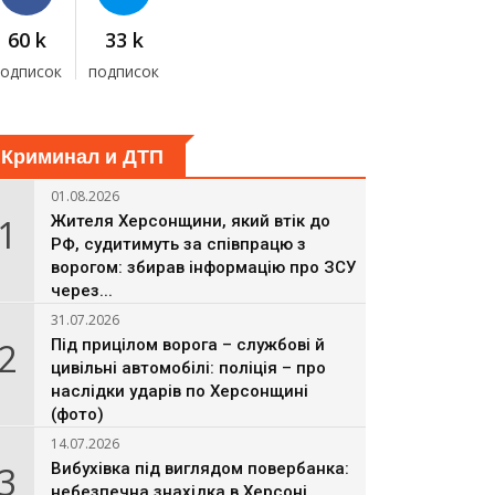
60 k
33 k
подписок
подписок
Криминал и ДТП
01.08.2026
1
Жителя Херсонщини, який втік до
РФ, судитимуть за співпрацю з
ворогом: збирав інформацію про ЗСУ
через...
31.07.2026
2
Під прицілом ворога – службові й
цивільні автомобілі: поліція – про
наслідки ударів по Херсонщині
(фото)
14.07.2026
3
Вибухівка під виглядом повербанка:
небезпечна знахідка в Херсоні