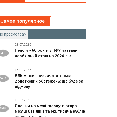
Самое популярное
По просмотрам
(активная вкладка)
23.07.2026
Пенсія у 60 років: у ПФУ назвали
3496
необхідний стаж на 2026 рік
15.07.2026
ВЛК може призначити кілька
3046
додаткових обстежень: що буде за
відмову
15.07.2026
Олешки на межі голоду: півтора
2998
місяці без ліків та їжі, тисяча рублів
за десяток яєць