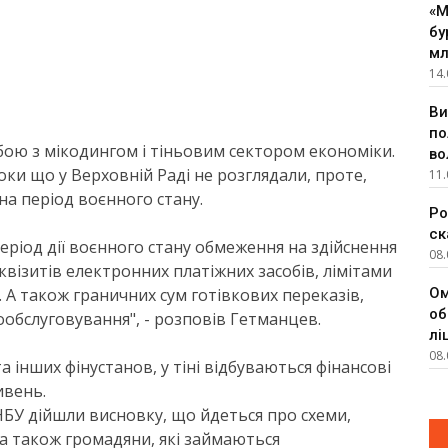
«М
бу
мл
14.
Ви
по
бою з мікодингом і тіньовим сектором економіки.
во
ки що у Верховній Раді не розглядали, проте,
11.
на період воєнного стану.
Ро
ск
еріод дії воєнного стану обмеження на здійснення
08.
візитів електронних платіжних засобів, лімітами
о. А також граничних сум готівкових переказів,
Ом
об
обслуговування", - розповів Гетманцев.
лі
08.
та інших фінустанов, у тіні відбуваються фінансові
ивень.
 НБУ дійшли висновку, що йдеться про схеми,
а також громадяни, які займаються