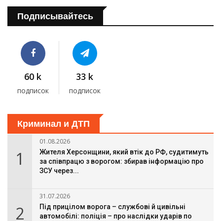
Подписывайтесь
60 k
33 k
подписок
подписок
Криминал и ДТП
01.08.2026
1
Жителя Херсонщини, який втік до РФ, судитимуть
за співпрацю з ворогом: збирав інформацію про
ЗСУ через...
31.07.2026
2
Під прицілом ворога – службові й цивільні
автомобілі: поліція – про наслідки ударів по