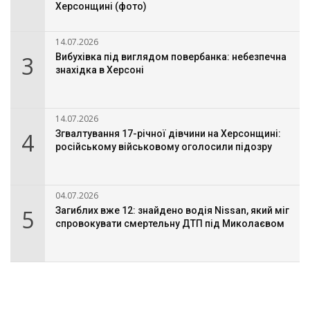
Херсонщині (фото)
14.07.2026
3
Вибухівка під виглядом повербанка: небезпечна
знахідка в Херсоні
14.07.2026
4
Згвалтування 17-річної дівчини на Херсонщині:
російському військовому оголосили підозру
04.07.2026
5
Загиблих вже 12: знайдено водія Nissan, який міг
спровокувати смертельну ДТП під Миколаєвом