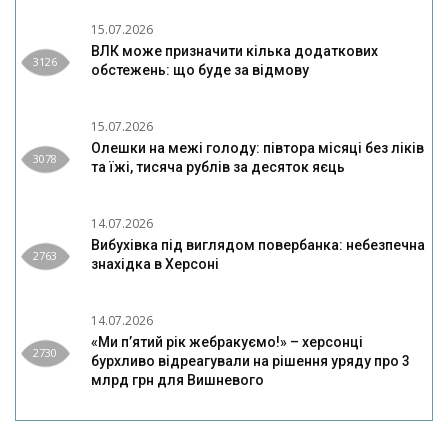
15.07.2026
ВЛК може призначити кілька додаткових
3126
обстежень: що буде за відмову
15.07.2026
Олешки на межі голоду: півтора місяці без ліків
3078
та їжі, тисяча рублів за десяток яєць
14.07.2026
Вибухівка під виглядом повербанка: небезпечна
2763
знахідка в Херсоні
14.07.2026
«Ми п’ятий рік жебракуємо!» – херсонці
2730
бурхливо відреагували на рішення уряду про 3
млрд грн для Вишневого