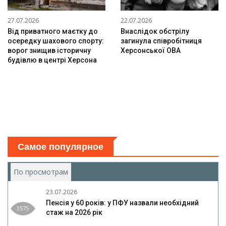
27.07.2026
22.07.2026
Від приватного маєтку до
Внаслідок обстрілу
осередку шахового спорту:
загинула співробітниця
ворог знищив історичну
Херсонської ОВА
будівлю в центрі Херсона
Самое популярное
По просмотрам
(активная вкладка)
23.07.2026
Пенсія у 60 років: у ПФУ назвали необхідний
3575
стаж на 2026 рік