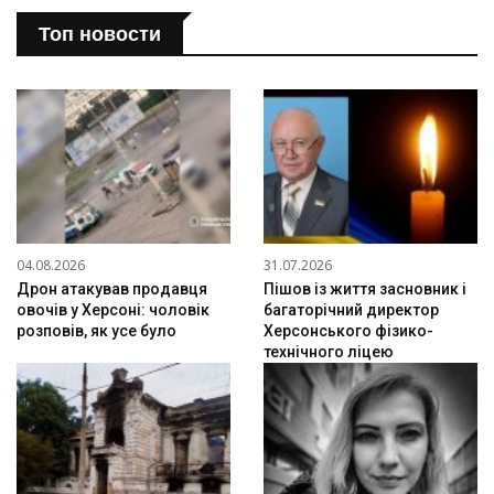
Топ новости
04.08.2026
31.07.2026
Дрон атакував продавця
Пішов із життя засновник і
овочів у Херсоні: чоловік
багаторічний директор
розповів, як усе було
Херсонського фізико-
технічного ліцею