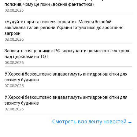
пояснив, чому це поки «воєнна фантастика»
08.08.2026
«Будуйте нори та вчитеся стріляти»: Маруся Звіробій
закликала тилові регіони України готуватися до зростання
загрози
08.08.2026
Завозять священників з РФ: як окупанти посилюють контроль
над церквами на ТОТ
08.08.2026
У Херсоні безкоштовно видаватимуть антидронові сітки для
захисту будинків
07.08.2026
У Херсоні безкоштовно видаватимуть антидронові сітки для
захисту будинків
07.08.2026
Смотреть всю ленту новостей
→