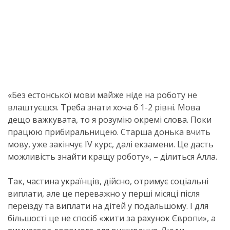
«Без естонської мови майже ніде на роботу не
влаштуєшся. Треба знати хоча б 1-2 рівні. Мова
дещо важкувата, то я розумію окремі слова. Поки
працюю прибиральницею. Старша донька вчить
мову, уже закінчує IV курс, далі екзамени. Це дасть
можливість знайти кращу роботу», – ділиться Алла.
Так, частина українців, дійсно, отримує соціальні
виплати, але це переважно у перші місяці після
переїзду та виплати на дітей у подальшому. І для
більшості це не спосіб «жити за рахунок Європи», а