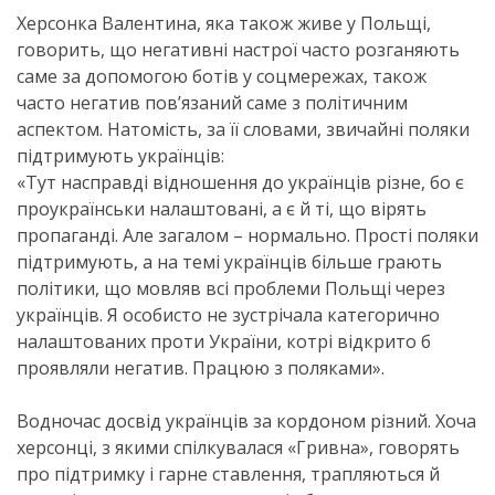
Херсонка Валентина, яка також живе у Польщі,
говорить, що негативні настрої часто розганяють
саме за допомогою ботів у соцмережах, також
часто негатив пов’язаний саме з політичним
аспектом. Натомість, за її словами, звичайні поляки
підтримують українців:
«Тут насправді відношення до українців різне, бо є
проукраїнськи налаштовані, а є й ті, що вірять
пропаганді. Але загалом – нормально. Прості поляки
підтримують, а на темі українців більше грають
політики, що мовляв всі проблеми Польщі через
українців. Я особисто не зустрічала категорично
налаштованих проти України, котрі відкрито б
проявляли негатив. Працюю з поляками».
Водночас досвід українців за кордоном різний. Хоча
херсонці, з якими спілкувалася «Гривна», говорять
про підтримку і гарне ставлення, трапляються й