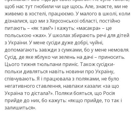
щоб нас тут гнобили чи ще щось. Але, знаєте, ми не
живемо в хостелі, працюємо. У малого в школі, коли
дізналися, що ми з Херсонської області, постійно
питають – «як там?» і кажуть: «масакра» – це
польською «жах». У школах збирають речі для дітей
з України. У мене сусіди дуже добрі, чуйні,
допомагають завжди з сумками, бо у мене немовля.
Сусід, де яке яблуко чи зелень на дачі – приносить.
Цього тижня тюльпани приніс. Також сусідки-
польки дивляться навіть новини про Україну,
співчувають. Я і працювала з поляками, не було
негативного ставлення, навпаки казали: «за що
Україна то дістала?». Поляки бояться, що Росія
прийде до них, бо кажуть: «якщо прийде, то так і
залишиться».