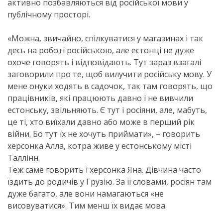
активно позбавляються від російської мови у
публічному просторі.
«Можна, звичайно, спілкуватися у магазинах і так
десь на роботі російською, але естонці не дуже
охоче говорять і відповідають. Тут зараз взагалі
заговорили про те, щоб вилучити російську мову. У
мене онуки ходять в садочок, так там говорять, що
працівників, які працюють давно і не вивчили
естонську, звільняють. Є тут і росіяни, але, мабуть,
це ті, хто виїхали давно або може в перший рік
війни. Бо тут їх не хочуть приймати», – говорить
херсонка Алла, котра живе у естонському місті
Таллінн.
Теж саме говорить і херсонка Яна. Дівчина часто
їздить до родичів у Грузію. За її словами, росіян там
дуже багато, але вони намагаються «не
висовуватися». Тим менш їх видає мова.