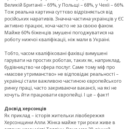
Великій Британії – 69%, у Польщі – 68%, у Чехії – 66%.
Тож реальна картина суттєво відрізняється від
російських наративів. Значна частина українців у ЄС
активно працює, хоча часто не за своєю фахом.
Майже 60% біженців змушені погоджуватися на
роботу нижчої кваліфікації, ніж мали в Україні.
Тобто, часом кваліфіковані фахівці вимушені
гарувати на простих роботах, таких як, наприклад,
будівництво чи сфера послуг. Саме тому міф про
«масове утриманство» не відповідає реальності –
українці стали важливою частиною європейського
ринку праці, часто закриваючи вакансії, на які не
хочуть йти працювати європейці. І це – факт!
Досвід херсонців
Як приклад – історія жительки лівобережжя
Херсонщини Алли. Жінка майже три роки живе в