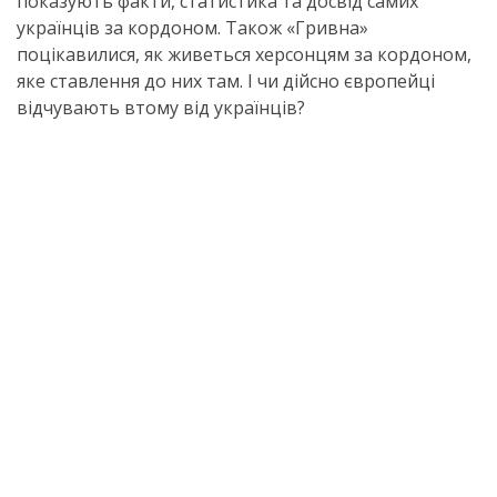
показують факти, статистика та досвід самих
українців за кордоном. Також «Гривна»
поцікавилися, як живеться херсонцям за кордоном,
яке ставлення до них там. І чи дійсно європейці
відчувають втому від українців?