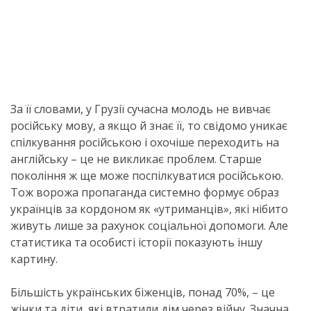
За її словами, у Грузії сучасна молодь не вивчає
російську мову, а якщо й знає її, то свідомо уникає
спілкування російською і охочіше переходить на
англійську – це не викликає проблем. Старше
покоління ж ще може поспілкуватися російською.
Тож ворожа пропаганда системно формує образ
українців за кордоном як «утриманців», які нібито
живуть лише за рахунок соціальної допомоги. Але
статистика та особисті історії показують іншу
картину.
Більшість українських біженців, понад 70%, – це
жінки та діти, які втратили дім через війну. Значна