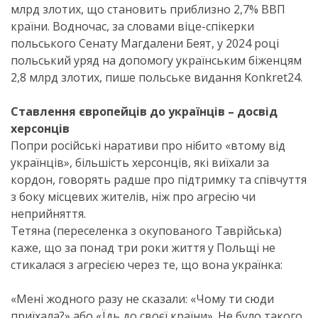
млрд злотих, що становить приблизно 2,7% ВВП
країни. Водночас, за словами віце-спікерки
польського Сенату Магдалени Беят, у 2024 році
польський уряд на допомогу українським біженцям
2,8 млрд злотих, пише польське видання Konkret24.
Ставлення європейців до українців – досвід
херсонців
Попри російські наративи про нібито «втому від
українців», більшість херсонців, які виїхали за
кордон, говорять радше про підтримку та співчуття
з боку місцевих жителів, ніж про агресію чи
неприйняття.
Тетяна (переселенка з окупованого Таврійська)
каже, що за понад три роки життя у Польщі не
стикалася з агресією через те, що вона українка:
«Мені жодного разу не сказали: «Чому ти сюди
приїхала?» або «Їдь до своєї країни». Не було такого,