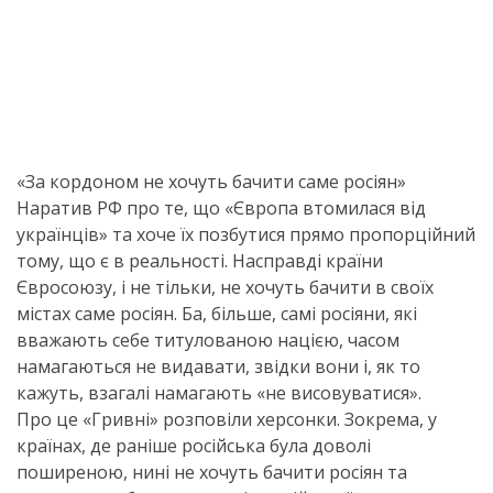
«За кордоном не хочуть бачити саме росіян»
Наратив РФ про те, що «Європа втомилася від
українців» та хоче їх позбутися прямо пропорційний
тому, що є в реальності. Насправді країни
Євросоюзу, і не тільки, не хочуть бачити в своїх
містах саме росіян. Ба, більше, самі росіяни, які
вважають себе титулованою нацією, часом
намагаються не видавати, звідки вони і, як то
кажуть, взагалі намагають «не висовуватися».
Про це «Гривні» розповіли херсонки. Зокрема, у
країнах, де раніше російська була доволі
поширеною, нині не хочуть бачити росіян та