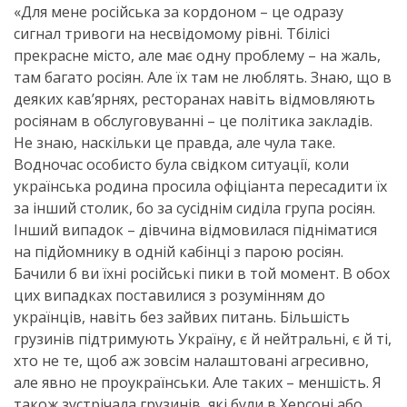
«Для мене російська за кордоном – це одразу
сигнал тривоги на несвідомому рівні. Тбілісі
прекрасне місто, але має одну проблему – на жаль,
там багато росіян. Але їх там не люблять. Знаю, що в
деяких кав’ярнях, ресторанах навіть відмовляють
росіянам в обслуговуванні – це політика закладів.
Не знаю, наскільки це правда, але чула таке.
Водночас особисто була свідком ситуації, коли
українська родина просила офіціанта пересадити їх
за інший столик, бо за сусіднім сиділа група росіян.
Інший випадок – дівчина відмовилася підніматися
на підйомнику в одній кабінці з парою росіян.
Бачили б ви їхні російські пики в той момент. В обох
цих випадках поставилися з розумінням до
українців, навіть без зайвих питань. Більшість
грузинів підтримують Україну, є й нейтральні, є й ті,
хто не те, щоб аж зовсім налаштовані агресивно,
але явно не проукраїнськи. Але таких – меншість. Я
також зустрічала грузинів, які були в Херсоні або