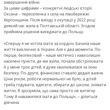
завершення війни.
За цими цифрами – конкретні людські історії.
Оксана – переселенка з села на лівобережжі
Херсонщини. Після виїзду з окупації у 2022 році
деякий час жила в Полтавській області. Згодом
прийняла рішення виїжджати до Польщі.
«Спершу я не хотіла їхати за кордон. Бачила наше
життя виключно в Україні. Але є два моменти. По-
перше, безпековий – наше містечко і навколишні
населені пункти, де ми жили, почали обстрілювати.
А у мене троє дітей, я дуже хвилювалася за їхню
безпеку. По-друге, фінансово ставало дедалі важче.
Ціни росли, роботи нормальної не було, а дітей
треба годувати, вдягати, збирати до школи, знімати
житло. Я зрозуміла, що сама просто не витягну.
Тому й наважилися їхати до Польщі», – ділиться
дівчина.