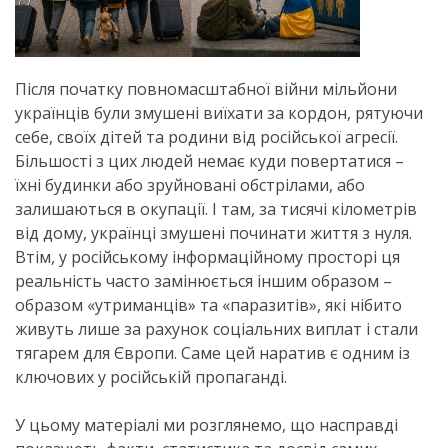
Після початку повномасштабної війни мільйони
українців були змушені виїхати за кордон, рятуючи
себе, своїх дітей та родини від російської агресії.
Більшості з цих людей немає куди повертатися –
їхні будинки або зруйновані обстрілами, або
залишаються в окупації. І там, за тисячі кілометрів
від дому, українці змушені починати життя з нуля.
Втім, у російському інформаційному просторі ця
реальність часто замінюється іншим образом –
образом «утриманців» та «паразитів», які нібито
живуть лише за рахунок соціальних виплат і стали
тягарем для Європи. Саме цей наратив є одним із
ключових у російській пропаганді.
У цьому матеріалі ми розглянемо, що насправді