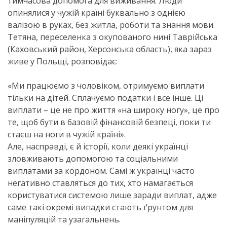
тимчасова допомога для виживання. Люди
опинялися у чужій країні буквально з однією
валізою в руках, без житла, роботи та знання мови.
Тетяна, переселенка з окупованого нині Таврійська
(Каховський район, Херсонська область), яка зараз
живе у Польщі, розповідає:
«Ми працюємо з чоловіком, отримуємо виплати
тільки на дітей. Сплачуємо податки і все інше. Ці
виплати – це не про життя «на широку ногу», це про
те, щоб бути в базовій фінансовій безпеці, поки ти
стаєш на ноги в чужій країні».
Але, насправді, є й історії, коли деякі українці
зловживають допомогою та соціальними
виплатами за кордоном. Самі ж українці часто
негативно ставляться до тих, хто намагається
користуватися системою лише заради виплат, адже
саме такі окремі випадки стають ґрунтом для
маніпуляцій та узагальнень.