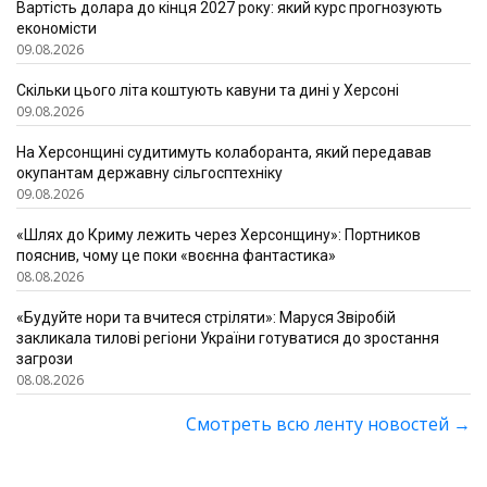
Вартість долара до кінця 2027 року: який курс прогнозують
економісти
09.08.2026
Скільки цього літа коштують кавуни та дині у Херсоні
09.08.2026
На Херсонщині судитимуть колаборанта, який передавав
окупантам державну сільгосптехніку
09.08.2026
«Шлях до Криму лежить через Херсонщину»: Портников
пояснив, чому це поки «воєнна фантастика»
08.08.2026
«Будуйте нори та вчитеся стріляти»: Маруся Звіробій
закликала тилові регіони України готуватися до зростання
загрози
08.08.2026
Смотреть всю ленту новостей
→