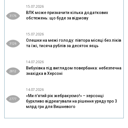
15.07.2026
ВЛК може призначити кілька додаткових
3176
обстежень: що буде за відмову
15.07.2026
Олешки на межі голоду: півтора місяці без ліків
3126
та їжі, тисяча рублів за десяток яєць
14.07.2026
Вибухівка під виглядом повербанка: небезпечна
2812
знахідка в Херсоні
14.07.2026
«Ми п’ятий рік жебракуємо!» – херсонці
2777
бурхливо відреагували на рішення уряду про 3
млрд грн для Вишневого