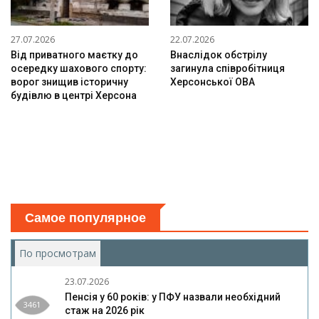
27.07.2026
22.07.2026
Від приватного маєтку до
Внаслідок обстрілу
осередку шахового спорту:
загинула співробітниця
ворог знищив історичну
Херсонської ОВА
будівлю в центрі Херсона
Самое популярное
По просмотрам
(активная вкладка)
23.07.2026
Пенсія у 60 років: у ПФУ назвали необхідний
3461
стаж на 2026 рік