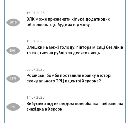
15.07.2026
ВЛК може призначити кілька додаткових
3016
обстежень: що буде за відмову
15.07.2026
Олешки на межі голоду: півтора місяці без ліків
2964
та їжі, тисяча рублів за десяток яєць
08.07.2026
Російські бомби поставили крапку в історії
2678
скандального ТРЦ в центрі Херсона?
14.07.2026
Вибухівка під виглядом повербанка: небезпечна
2650
знахідка в Херсоні