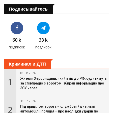
Подписывайтесь
60 k
33 k
подписок
подписок
Криминал и ДТП
01.08.2026
1
Жителя Херсонщини, який втік до РФ, судитимуть
за співпрацю з ворогом: збирав інформацію про
ЗСУ через...
31.07.2026
2
Під прицілом ворога – службові й цивільні
автомобілі: поліція – про наслідки ударів по