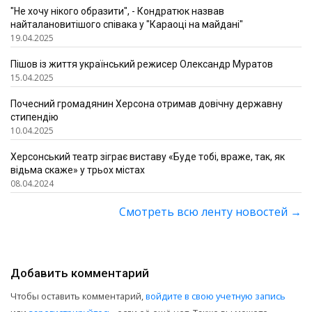
"Не хочу нікого образити", - Кондратюк назвав
найталановитішого співака у "Караоці на майдані"
19.04.2025
Пішов із життя український режисер Олександр Муратов
15.04.2025
Почесний громадянин Херсона отримав довічну державну
стипендію
10.04.2025
Херсонський театр зіграє виставу «Буде тобі, враже, так, як
відьма скаже» у трьох містах
08.04.2024
Смотреть всю ленту новостей
→
Добавить комментарий
Чтобы оставить комментарий,
войдите в свою учетную запись