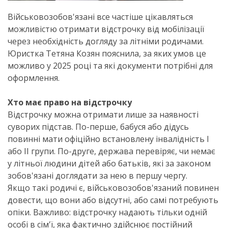
Військовозобов'язані все частіше цікавляться
можливістю отримати відстрочку від мобілізації
через необхідність догляду за літніми родичами.
Юристка Тетяна Козян пояснила, за яких умов це
можливо у 2025 році та які документи потрібні для
оформлення.
Хто має право на відстрочку
Відстрочку можна отримати лише за наявності
суворих підстав. По-перше, бабуся або дідусь
повинні мати офіційно встановлену інвалідність I
або II групи. По-друге, держава перевіряє, чи немає
у літньої людини дітей або батьків, які за законом
зобов'язані доглядати за нею в першу чергу.
Якщо такі родичі є, військовозобов'язаний повинен
довести, що вони або відсутні, або самі потребують
опіки. Важливо: відстрочку надають тільки одній
особі в сім'ї, яка фактично здійснює постійний