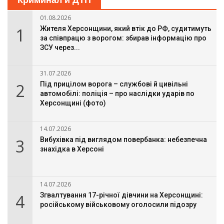
Криминал и ДТП
01.08.2026
1
Жителя Херсонщини, який втік до РФ, судитимуть
за співпрацю з ворогом: збирав інформацію про
ЗСУ через...
31.07.2026
2
Під прицілом ворога – службові й цивільні
автомобілі: поліція – про наслідки ударів по
Херсонщині (фото)
14.07.2026
3
Вибухівка під виглядом повербанка: небезпечна
знахідка в Херсоні
14.07.2026
4
Згвалтування 17-річної дівчини на Херсонщині:
російському військовому оголосили підозру