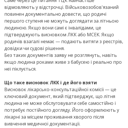
Саме через це питання ТЦК найчастіше
відмовляють у відстрочці. Військовозобов'язаний
повинен документально довести, що родичі
першого ступеня не можуть доглядати за літньою
людиною. Якщо вони самі є інвалідами, це
підтверджують висновком ЛКК або МСЕК. Якщо
родичів взагалі немає — подають витяги з реєстрів,
довідки чи судові рішення.
Без таких документів заяву не розглянуть, навіть
якщо людина роками живе з бабусею і реально про
неї піклується.
Що таке висновок ЛКК і де його взяти
Висновок лікарсько-консультаційної комісії — це
ключовий документ, який підтверджує, що літня
людина не може обслуговувати себе самостійно і
потребує постійного догляду. Його оформлюють у
лікарні за місцем проживання хворого після
вивчення медичної документації.