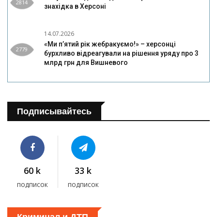
2814
знахідка в Херсоні
14.07.2026
«Ми п’ятий рік жебракуємо!» – херсонці
2779
бурхливо відреагували на рішення уряду про 3
млрд грн для Вишневого
Подписывайтесь
60 k
33 k
подписок
подписок