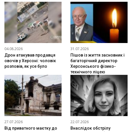
04.08.2026
31.07.2026
Дрон атакував продавця
Пішов із життя засновник і
овочів у Херсоні: чоловік
багаторічний директор
розповів, як усе було
Херсонського фізико-
технічного ліцею
27.07.2026
22.07.2026
Від приватного маєтку до
Внаслідок обстрілу