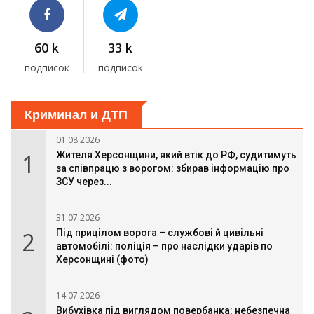
60 k
33 k
подписок
подписок
Криминал и ДТП
01.08.2026
1
Жителя Херсонщини, який втік до РФ, судитимуть
за співпрацю з ворогом: збирав інформацію про
ЗСУ через...
31.07.2026
2
Під прицілом ворога – службові й цивільні
автомобілі: поліція – про наслідки ударів по
Херсонщині (фото)
14.07.2026
Вибухівка під виглядом повербанка: небезпечна