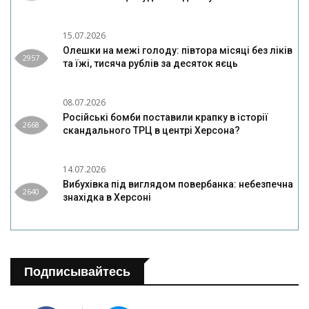
15.07.2026
Олешки на межі голоду: півтора місяці без ліків
2957
та їжі, тисяча рублів за десяток яєць
08.07.2026
Російські бомби поставили крапку в історії
2668
скандального ТРЦ в центрі Херсона?
14.07.2026
Вибухівка під виглядом повербанка: небезпечна
2640
знахідка в Херсоні
Подписывайтесь