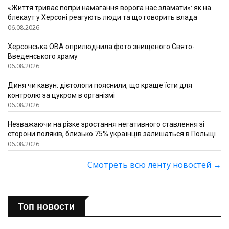
«Життя триває попри намагання ворога нас зламати»: як на
блекаут у Херсоні реагують люди та що говорить влада
06.08.2026
Херсонська ОВА оприлюднила фото знищеного Свято-
Введенського храму
06.08.2026
Диня чи кавун: дієтологи пояснили, що краще їсти для
контролю за цукром в організмі
06.08.2026
Незважаючи на різке зростання негативного ставлення зі
сторони поляків, близько 75% українців залишаться в Польщі
06.08.2026
Смотреть всю ленту новостей
→
Топ новости