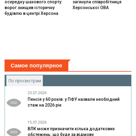
осередку шахового спорту:
загинула співробітниця
ворог знищив історичну
Херсонської ОВА
будівлю в центрі Херсона
Самое популярное
По просмотрам
(активная вкладка)
23.07.2026
Пенсія у 60 років: у ПФУ назвали необхідний
3452
стаж на 2026 рік
15.07.2026
ВЛК може призначити кілька додаткових
3009
обстежень: що буде за відмову