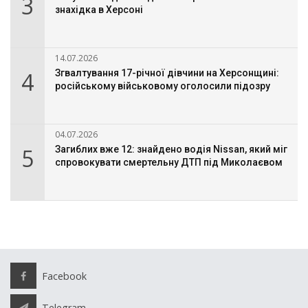
3
знахідка в Херсоні
14.07.2026
4
Згвалтування 17-річної дівчини на Херсонщині:
російському військовому оголосили підозру
04.07.2026
5
Загиблих вже 12: знайдено водія Nissan, який міг
спровокувати смертельну ДТП під Миколаєвом
Facebook
Telegram