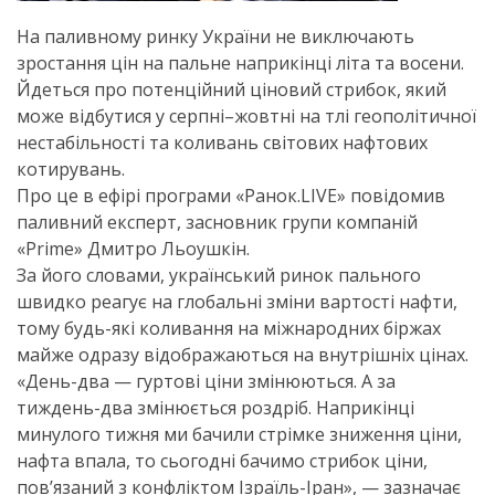
На паливному ринку України не виключають
зростання цін на пальне наприкінці літа та восени.
Йдеться про потенційний ціновий стрибок, який
може відбутися у серпні–жовтні на тлі геополітичної
нестабільності та коливань світових нафтових
котирувань.
Про це в ефірі програми «Ранок.LIVE» повідомив
паливний експерт, засновник групи компаній
«Prime» Дмитро Льоушкін.
За його словами, український ринок пального
швидко реагує на глобальні зміни вартості нафти,
тому будь-які коливання на міжнародних біржах
майже одразу відображаються на внутрішніх цінах.
«День-два — гуртові ціни змінюються. А за
тиждень-два змінюється роздріб. Наприкінці
минулого тижня ми бачили стрімке зниження ціни,
нафта впала, то сьогодні бачимо стрибок ціни,
пов’язаний з конфліктом Ізраїль-Іран», — зазначає