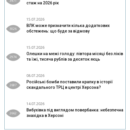
3471
стаж на 2026 рік
15.07.2026
ВЛК може призначити кілька додаткових
3026
обстежень: що буде за відмову
15.07.2026
Олешки на межі голоду: півтора місяці без ліків
2974
та їжі, тисяча рублів за десяток яєць
08.07.2026
Російські бомби поставили крапку в історії
2687
скандального ТРЦ в центрі Херсона?
14.07.2026
Вибухівка під виглядом повербанка: небезпечна
2662
знахідка в Херсоні