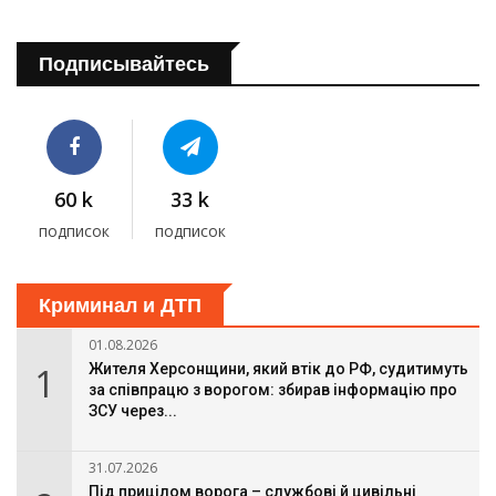
Подписывайтесь
60 k
33 k
подписок
подписок
Криминал и ДТП
01.08.2026
1
Жителя Херсонщини, який втік до РФ, судитимуть
за співпрацю з ворогом: збирав інформацію про
ЗСУ через...
31.07.2026
Під прицілом ворога – службові й цивільні