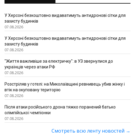
У Херсоні безкоштовно видаватимуть антидронові сітки для
захисту будинків
07.08.2026
У Херсоні безкоштовно видаватимуть антидронові сітки для
захисту будинків
07.08.2026
"Життя важливіше за електричку": в УЗ звернулися до
українців через атаки РФ
07.08.2026
Розстріляв у готелі: на Миколаївщині ревнивець убив жінку і
втік на окуповану територію
07.08.2026
Після атаки російського дрона тяжко поранений батько
олімпійської чемпіонки
07.08.2026
Смотреть всю ленту новостей
→