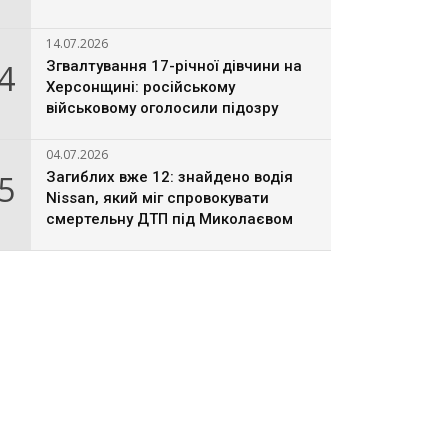
14.07.2026
4
Згвалтування 17-річної дівчини на
Херсонщині: російському
військовому оголосили підозру
04.07.2026
5
Загиблих вже 12: знайдено водія
Nissan, який міг спровокувати
смертельну ДТП під Миколаєвом