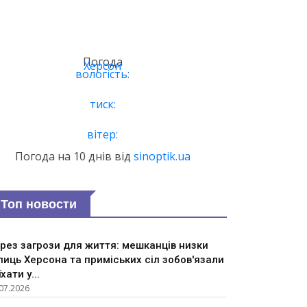
Погода
Херсон
вологість:
тиск:
вітер:
Погода на 10 днів від
sinoptik.ua
Топ новости
рез загрози для життя: мешканців низки
лиць Херсона та приміських сіл зобов'язали
їхати у...
07.2026