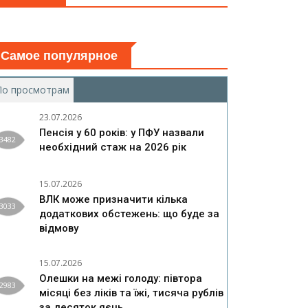
Самое популярное
По просмотрам
(активная вкладка)
23.07.2026
Пенсія у 60 років: у ПФУ назвали
3482
необхідний стаж на 2026 рік
15.07.2026
ВЛК може призначити кілька
3033
додаткових обстежень: що буде за
відмову
15.07.2026
Олешки на межі голоду: півтора
2983
місяці без ліків та їжі, тисяча рублів
за десяток яєць