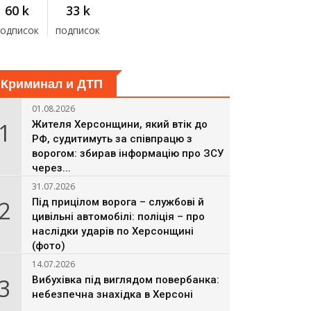
60 k
33 k
подписок
подписок
Криминал и ДТП
01.08.2026
1
Жителя Херсонщини, який втік до
РФ, судитимуть за співпрацю з
ворогом: збирав інформацію про ЗСУ
через...
31.07.2026
2
Під прицілом ворога – службові й
цивільні автомобілі: поліція – про
наслідки ударів по Херсонщині
(фото)
14.07.2026
3
Вибухівка під виглядом повербанка:
небезпечна знахідка в Херсоні