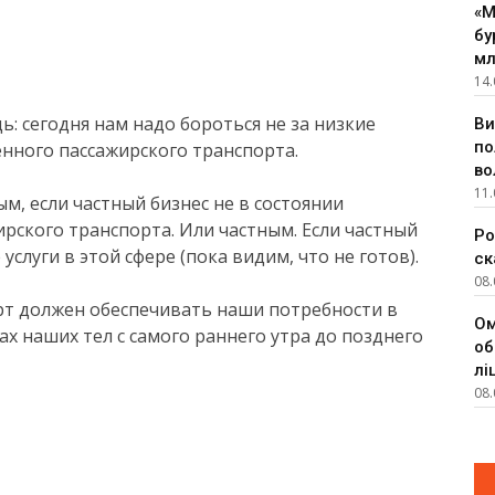
«М
бу
мл
14.
ь: сегодня нам надо бороться не за низкие
Ви
по
енного пассажирского транспорта.
во
11.
м, если частный бизнес не в состоянии
рского транспорта. Или частным. Если частный
Ро
слуги в этой сфере (пока видим, что не готов).
ск
08.
орт должен обеспечивать наши потребности в
Ом
х наших тел с самого раннего утра до позднего
об
лі
08.