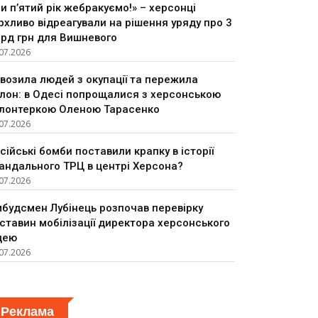
и п’ятий рік жебракуємо!» – херсонці
рхливо відреагували на рішення уряду про 3
рд грн для Вишневого
07.2026
возила людей з окупації та пережила
лон: в Одесі попрощалися з херсонською
лонтеркою Оленою Тарасенко
07.2026
сійські бомби поставили крапку в історії
андального ТРЦ в центрі Херсона?
07.2026
будсмен Лубінець розпочав перевірку
ставин мобілізації директора херсонського
цею
07.2026
Реклама