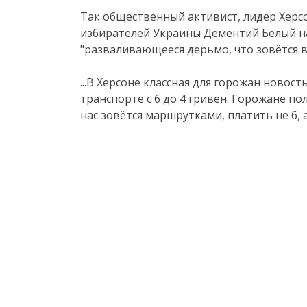
Так общественный активист, лидер Херс
избирателей Украины Дементий Белый н
"разваливающееся дерьмо, что зовётся 
...В Херсоне классная для горожан новос
транспорте с 6 до 4 гривен. Горожане по
нас зовётся маршрутками, платить не 6, а