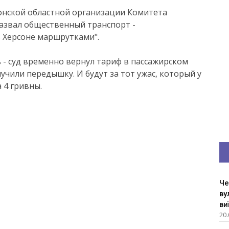
онской областной организации Комитета
азвал общественный транспорт -
в Херсоне маршрутками".
ть - суд временно вернул тариф в пассажирском
лучили передышку. И будут за тот ужас, который у
 4 гривны.
Че
ву
ви
20.