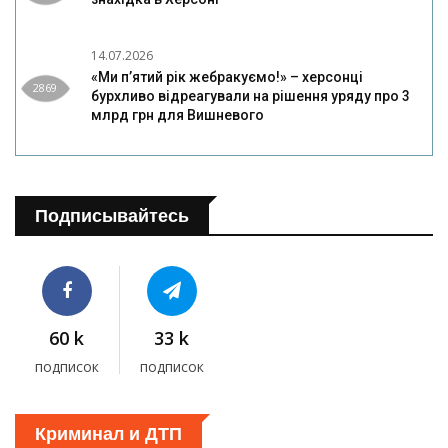
14.07.2026
«Ми п’ятий рік жебракуємо!» – херсонці
2869
бурхливо відреагували на рішення уряду про 3
млрд грн для Вишневого
Подписывайтесь
60 k
33 k
подписок
подписок
Криминал и ДТП