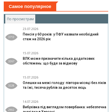
Самое популярное
По просмотрам
(активная вкладка)
23.07.2026
Пенсія у 60 років: у ПФУ назвали необхідний
3713
стаж на 2026 рік
15.07.2026
ВЛК може призначити кілька додаткових
3267
обстежень: що буде за відмову
15.07.2026
Олешки на межі голоду: півтора місяці без ліків
3228
та їжі, тисяча рублів за десяток яєць
14.07.2026
Вибухівка під виглядом повербанка: небезпечна
2902
знахідка в Херсоні