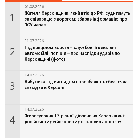
01.08.2026
1
Жителя Херсонщини, який втік до РФ, судитимуть
за співпрацю з ворогом: збирав інформацію про
ЗСУ через...
31.07.2026
2
Під прицілом ворога – службові й цивільні
автомобілі: поліція – про наслідки ударів по
Херсонщині (фото)
14.07.2026
3
Вибухівка під виглядом повербанка: небезпечна
знахідка в Херсоні
14.07.2026
4
Згвалтування 17-річної дівчини на Херсонщині:
російському військовому оголосили підозру