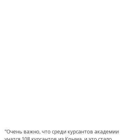
"Очень важно, что среди курсантов академии
учатся 108 курсантов из Крыма, и это стало