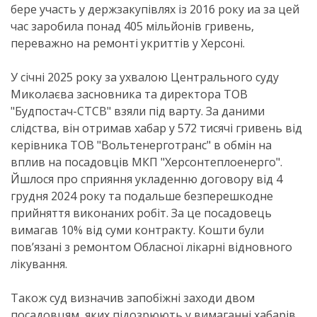
бере участь у держзакупівлях із 2016 року иа за цей
час заробила понад 405 мільйонів гривень,
переважно на ремонті укриттів у Херсоні.
У січні 2025 року за ухвалою Центрального суду
Миколаєва засновника та директора ТОВ
"Будпостач-СТСВ" взяли під варту. За даними
слідства, він отримав хабар у 572 тисячі гривень від
керівника ТОВ "Вольтенерготранс" в обмін на
вплив на посадовців МКП "Херсонтеплоенерго".
Йшлося про сприяння укладенню договору від 4
грудня 2024 року та подальше безперешкодне
прийняття виконаних робіт. За це посадовець
вимагав 10% від суми контракту. Кошти були
пов’язані з ремонтом Обласної лікарні відновного
лікування.
Також суд визначив запобіжні заходи двом
посадовцям, яких підозрюють у вимаганні хабарів.