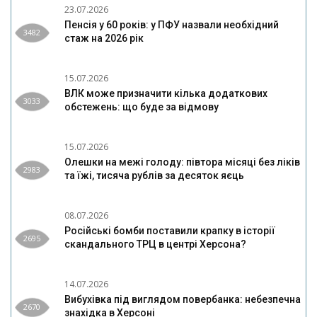
23.07.2026
Пенсія у 60 років: у ПФУ назвали необхідний
3482
стаж на 2026 рік
15.07.2026
ВЛК може призначити кілька додаткових
3033
обстежень: що буде за відмову
15.07.2026
Олешки на межі голоду: півтора місяці без ліків
2983
та їжі, тисяча рублів за десяток яєць
08.07.2026
Російські бомби поставили крапку в історії
2695
скандального ТРЦ в центрі Херсона?
14.07.2026
Вибухівка під виглядом повербанка: небезпечна
2670
знахідка в Херсоні