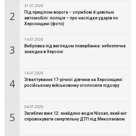
31.07.2026
2
Під прицілом ворога – службові й цивільні
автомобілі: поліція – про наслідки ударів по
Херсонщині (фото)
14.07.2026
3
Вибухівка під виглядом повербанка: небезпечна
знахідка в Херсоні
14.07.2026
4
Згвалтування 17-річної дівчини на Херсонщині:
російському військовому оголосили підозру
04.07.2026
5
Загиблих вже 12: знайдено водія Nissan, який міг
спровокувати смертельну ДТП під Миколаєвом