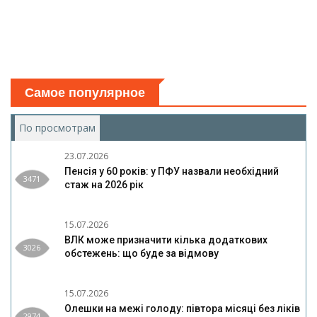
Самое популярное
По просмотрам
(активная вкладка)
23.07.2026
Пенсія у 60 років: у ПФУ назвали необхідний
3471
стаж на 2026 рік
15.07.2026
ВЛК може призначити кілька додаткових
3026
обстежень: що буде за відмову
15.07.2026
Олешки на межі голоду: півтора місяці без ліків
2974