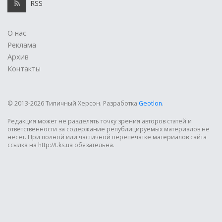
RSS
О нас
Реклама
Архив
Контакты
© 2013-2026 Типичный Херсон.
Разработка
Geotlon
.
Редакция может не разделять точку зрения авторов статей и
ответственности за содержание републицируемых материалов не
несет. При полной или частичной перепечатке материалов сайта
ссылка на http://t.ks.ua обязательна.