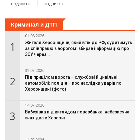
подписок
подписок
Криминал и ДТП
01.08.2026
1
Жителя Херсонщини, який втік до РФ, судитимуть
за співпрацю з ворогом: збирав інформацію про
ЗСУ через...
31.07.2026
2
Під прицілом ворога – службові й цивільні
автомобілі: поліція – про наслідки ударів по
Херсонщині (фото)
14.07.2026
3
Вибухівка під виглядом повербанка: небезпечна
знахідка в Херсоні
14.07.2026