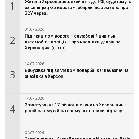
1
Жителя Херсонщини, який втік до РФ, судитимуть
за співпрацю з ворогом: збирав інформацію про
ЗСУ через...
31.07.2026
2
Під прицілом ворога – службові й цивільні
автомобілі: поліція – про наслідки ударів по
Херсонщині (фото)
14.07.2026
3
Вибухівка під виглядом повербанка: небезпечна
знахідка в Херсоні
14.07.2026
4
Згвалтування 17-річної дівчини на Херсонщині:
російському військовому оголосили підозру
04.07.2026