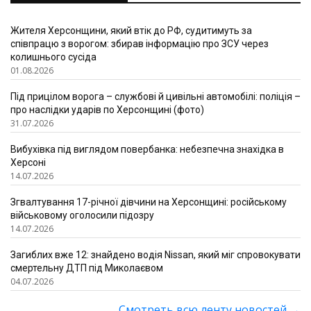
Жителя Херсонщини, який втік до РФ, судитимуть за
співпрацю з ворогом: збирав інформацію про ЗСУ через
колишнього сусіда
01.08.2026
Під прицілом ворога – службові й цивільні автомобілі: поліція –
про наслідки ударів по Херсонщині (фото)
31.07.2026
Вибухівка під виглядом повербанка: небезпечна знахідка в
Херсоні
14.07.2026
Згвалтування 17-річної дівчини на Херсонщині: російському
військовому оголосили підозру
14.07.2026
Загиблих вже 12: знайдено водія Nissan, який міг спровокувати
смертельну ДТП під Миколаєвом
04.07.2026
Смотреть всю ленту новостей
→