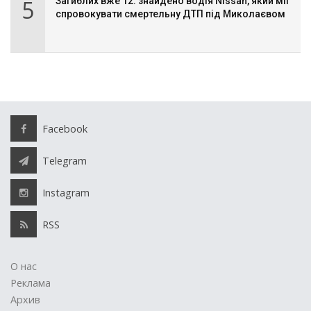
5
Загиблих вже 12: знайдено водія Nissan, який міг
спровокувати смертельну ДТП під Миколаєвом
Facebook
Telegram
Instagram
RSS
О нас
Реклама
Архив