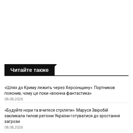
Читайте также
«Шлях до Криму лежить через Херсонщину»: Портников
пояснив, чому це поки «воєнна фантастика»
08.08.2026
«Будуйте нори та вчитеся стріляти»: Маруся Звіробій
закликала тилові регіони України готуватися до зростання
загрози
08.08.2026