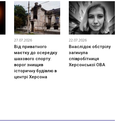
27.07.2026
22.07.2026
Від приватного
Внаслідок обстрілу
маєтку до осередку
загинула
шахового спорту:
співробітниця
ворог знищив
Херсонської ОВА
історичну будівлю в
центрі Херсона