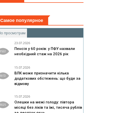
Самое популярное
По просмотрам
(активная вкладка)
23.07.2026
Пенсія у 60 років: у ПФУ назвали
3522
необхідний стаж на 2026 рік
15.07.2026
ВЛК може призначити кілька
3072
додаткових обстежень: що буде за
відмову
15.07.2026
Олешки на межі голоду: півтора
3025
місяці без ліків та їжі, тисяча рублів
за десяток яєць