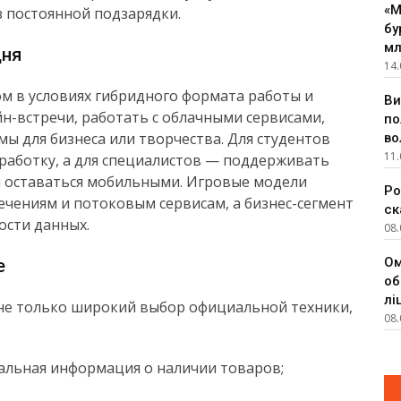
«М
з постоянной подзарядки.
бу
мл
дня
14.
м в условиях гибридного формата работы и
Ви
н-встречи, работать с облачными сервисами,
по
ы для бизнеса или творчества. Для студентов
во
11.
работку, а для специалистов — поддерживать
и оставаться мобильными. Игровые модели
Ро
чениям и потоковым сервисам, а бизнес-сегмент
ск
ости данных.
08.
Ом
e
об
лі
 не только широкий выбор официальной техники,
08.
уальная информация о наличии товаров;