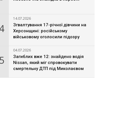
14.07.2026
4
Згвалтування 17-річної дівчини на
Херсонщині: російському
військовому оголосили підозру
04.07.2026
5
Загиблих вже 12: знайдено водія
Nissan, який міг спровокувати
смертельну ДТП під Миколаєвом