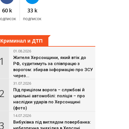
60 k
33 k
подписок
подписок
Криминал и ДТП
01.08.2026
1
Жителя Херсонщини, який втік до
РФ, судитимуть за співпрацю з
ворогом: збирав інформацію про ЗСУ
через...
31.07.2026
2
Під прицілом ворога – службові й
цивільні автомобілі: поліція – про
наслідки ударів по Херсонщині
(фото)
14.07.2026
3
Вибухівка під виглядом повербанка:
небезпечна знахідка в Херсоні