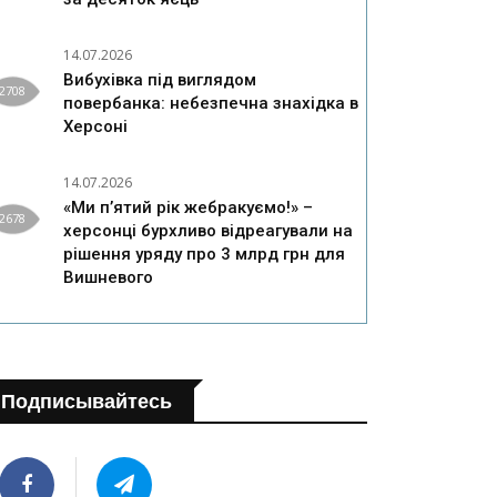
14.07.2026
Вибухівка під виглядом
2708
повербанка: небезпечна знахідка в
Херсоні
14.07.2026
«Ми п’ятий рік жебракуємо!» –
2678
херсонці бурхливо відреагували на
рішення уряду про 3 млрд грн для
Вишневого
Подписывайтесь