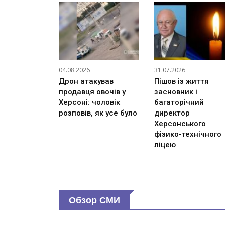
04.08.2026
31.07.2026
Дрон атакував
Пішов із життя
продавця овочів у
засновник і
Херсоні: чоловік
багаторічний
розповів, як усе було
директор
Херсонського
фізико-технічного
ліцею
Обзор СМИ