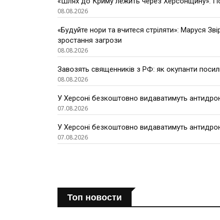
«Шлях до Криму лежить через Херсонщину»: По
08.08.2026
«Будуйте нори та вчитеся стріляти»: Маруся Зві
зростання загрози
08.08.2026
Завозять священників з РФ: як окупанти поси
08.08.2026
У Херсоні безкоштовно видаватимуть антидроно
07.08.2026
У Херсоні безкоштовно видаватимуть антидроно
07.08.2026
Топ новости