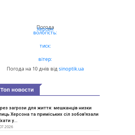
Погода
Херсон
вологість:
тиск:
вітер:
Погода на 10 днів від
sinoptik.ua
Топ новости
рез загрози для життя: мешканців низки
лиць Херсона та приміських сіл зобов'язали
їхати у...
07.2026