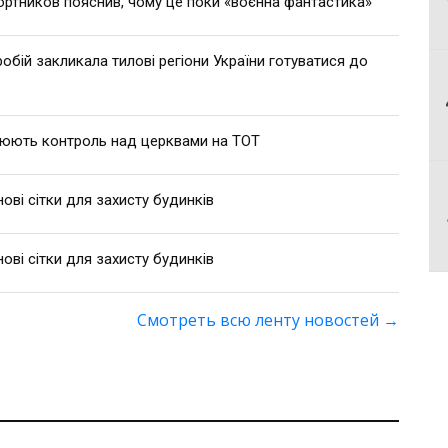
ртников пояснив, чому це поки «воєнна фантастика»
робій закликала тилові регіони України готуватися до
люють контроль над церквами на ТОТ
ві сітки для захисту будинків
ві сітки для захисту будинків
Смотреть всю ленту новостей
→