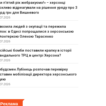
и п’ятий рік жебракуємо!» – херсонці
рхливо відреагували на рішення уряду про 3
рд грн для Вишневого
07.2026
возила людей з окупації та пережила
лон: в Одесі попрощалися з херсонською
лонтеркою Оленою Тарасенко
07.2026
сійські бомби поставили крапку в історії
андального ТРЦ в центрі Херсона?
07.2026
будсмен Лубінець розпочав перевірку
ставин мобілізації директора херсонського
цею
07.2026
Реклама