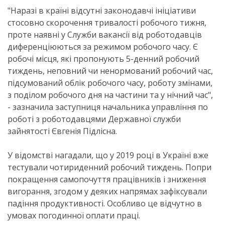
"Наразі в країні відсутні законодавчі ініціативи
стосовно скорочення тривалості робочого тижня,
проте наявні у Служби вакансії від роботодавців
диференціюються за режимом робочого часу. Є
робочі місця, які пропонують 5-денний робочий
тиждень, неповний чи ненормований робочий час,
підсумований облік робочого часу, роботу змінами,
з поділом робочого дня на частини та у нічний час",
- зазначила заступниця начальника управління по
роботі з роботодавцями Державної служби
зайнятості Євгенія Підлісна.
У відомстві нагадали, що у 2019 році в Україні вже
тестували чотириденний робочий тиждень. Попри
покращення самопочуття працівників і зниження
вигорання, згодом у деяких напрямах зафіксували
падіння продуктивності. Особливо це відчутно в
умовах погодинної оплати праці.