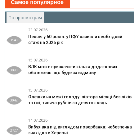
Самое популярное
По просмотрам
(активная вкладка)
23.07.2026
Пенсія у 60 років: у ПФУ назвали необхідний
3540
стаж на 2026 рік
15.07.2026
ВЛК може призначити кілька додаткових
3090
обстежень: що буде за відмову
15.07.2026
Олешки на межі голоду: півтора місяці без ліків
3042
та їжі, тисяча рублів за десяток яєць
14.07.2026
Вибухівка під виглядом повербанка: небезпечна
2727
знахідка в Херсоні