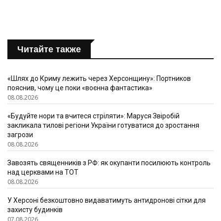
Читайте также
«Шлях до Криму лежить через Херсонщину»: Портников
пояснив, чому це поки «воєнна фантастика»
08.08.2026
«Будуйте нори та вчитеся стріляти»: Маруся Звіробій
закликала тилові регіони України готуватися до зростання
загрози
08.08.2026
Завозять священників з РФ: як окупанти посилюють контроль
над церквами на ТОТ
08.08.2026
У Херсоні безкоштовно видаватимуть антидронові сітки для
захисту будинків
07.08.2026