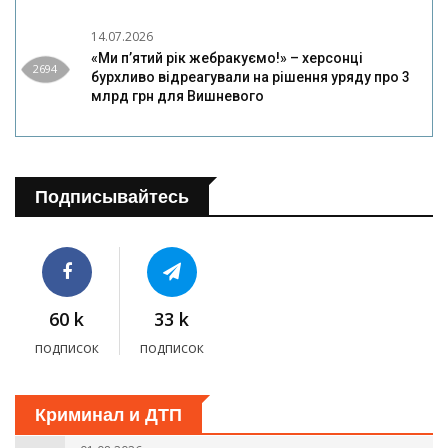
14.07.2026
«Ми п’ятий рік жебракуємо!» – херсонці
2694
бурхливо відреагували на рішення уряду про 3
млрд грн для Вишневого
Подписывайтесь
60 k
33 k
подписок
подписок
Криминал и ДТП