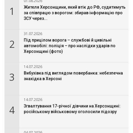
01.08.2026
1
Жителя Херсонщини, який втік до РФ, судитимуть
за співпрацю з ворогом: збирав інформацію про
ЗСУ через...
31.07.2026
2
Під прицілом ворога – службові й цивільні
автомобілі: поліція – про наслідки ударів по
Херсонщині (фото)
14.07.2026
3
Вибухівка під виглядом повербанка: небезпечна
знахідка в Херсоні
14.07.2026
4
Згвалтування 17-річної дівчини на Херсонщині:
російському військовому оголосили підозру
04.07.2026