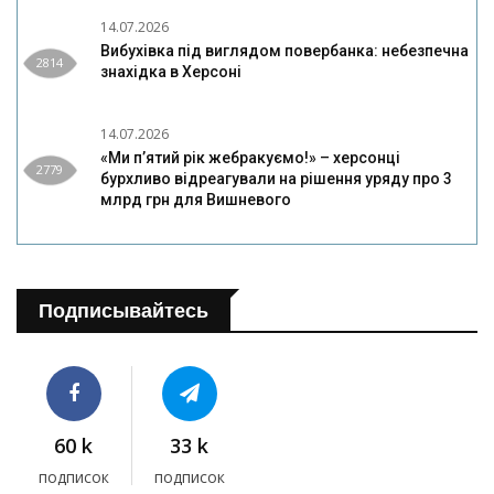
14.07.2026
Вибухівка під виглядом повербанка: небезпечна
2814
знахідка в Херсоні
14.07.2026
«Ми п’ятий рік жебракуємо!» – херсонці
2779
бурхливо відреагували на рішення уряду про 3
млрд грн для Вишневого
Подписывайтесь
60 k
33 k
подписок
подписок