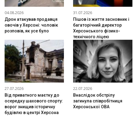
04.08.2026
31.07.2026
Дрон атакував продавця
Пішов із життя засновник і
овочів у Херсоні: чоловік
багаторічний директор
розповів, як усе було
Херсонського фізико-
технічного ліцею
27.07.2026
22.07.2026
Від приватного маєтку до
Внаслідок обстрілу
осередку шахового спорту:
загинула співробітниця
ворог знищив історичну
Херсонської ОВА
будівлю в центрі Херсона