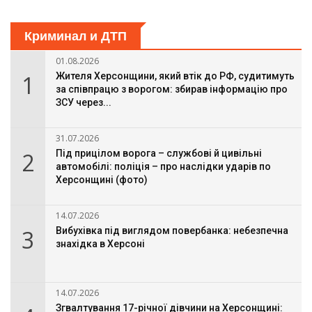
Криминал и ДТП
01.08.2026
1
Жителя Херсонщини, який втік до РФ, судитимуть
за співпрацю з ворогом: збирав інформацію про
ЗСУ через...
31.07.2026
2
Під прицілом ворога – службові й цивільні
автомобілі: поліція – про наслідки ударів по
Херсонщині (фото)
14.07.2026
3
Вибухівка під виглядом повербанка: небезпечна
знахідка в Херсоні
14.07.2026
Згвалтування 17-річної дівчини на Херсонщині: