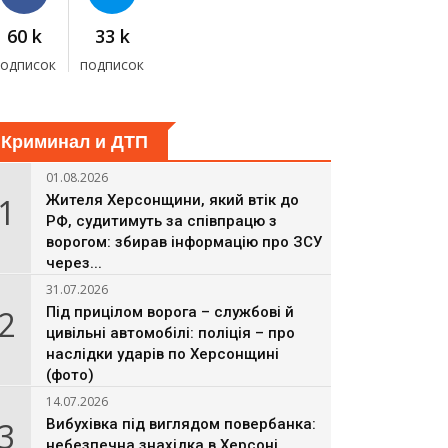
60 k
33 k
подписок
подписок
Криминал и ДТП
01.08.2026
1
Жителя Херсонщини, який втік до
РФ, судитимуть за співпрацю з
ворогом: збирав інформацію про ЗСУ
через...
31.07.2026
2
Під прицілом ворога – службові й
цивільні автомобілі: поліція – про
наслідки ударів по Херсонщині
(фото)
14.07.2026
3
Вибухівка під виглядом повербанка:
небезпечна знахідка в Херсоні