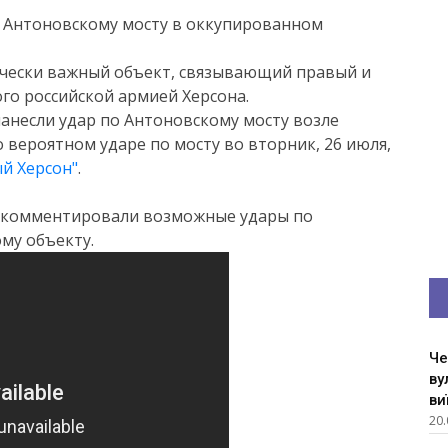
о Антоновскому мосту в оккупированном
гически важный объект, связывающий правый и
го российской армией Херсона.
анесли удар по Антоновскому мосту возле
вероятном ударе по мосту во вторник, 26 июля,
й Херсон"
.
рокомментировали возможные удары по
му объекту.
Че
ву
ви
20.