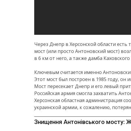
Через Днепр в Херсонской области есть
мост (или просто Антоновский мост) во
в 6 км от него, а также дамба Каховског
Ключевым считается именно Антоновский 
Этот мост был построен в 1985 году, он им
Мост пересекает Днепр и его левый прит
Российская армия смогла захватить Анто
Херсонская областная администрация соо
украинской армии, к сожалению, потерян
_______________________________________________
Знищення Антонівського мосту: Ж