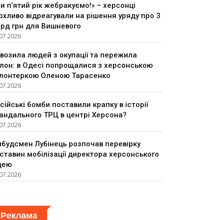
и п’ятий рік жебракуємо!» – херсонці
рхливо відреагували на рішення уряду про 3
рд грн для Вишневого
07.2026
возила людей з окупації та пережила
лон: в Одесі попрощалися з херсонською
лонтеркою Оленою Тарасенко
07.2026
сійські бомби поставили крапку в історії
андального ТРЦ в центрі Херсона?
07.2026
будсмен Лубінець розпочав перевірку
ставин мобілізації директора херсонського
цею
07.2026
Реклама