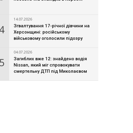
14.07.2026
4
Згвалтування 17-річної дівчини на
Херсонщині: російському
військовому оголосили підозру
04.07.2026
5
Загиблих вже 12: знайдено водія
Nissan, який міг спровокувати
смертельну ДТП під Миколаєвом