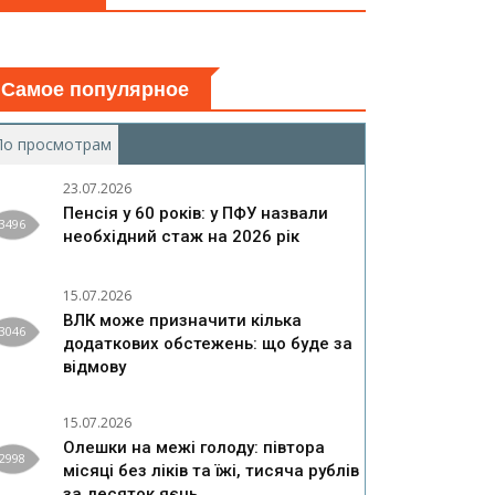
Самое популярное
По просмотрам
(активная вкладка)
23.07.2026
Пенсія у 60 років: у ПФУ назвали
3496
необхідний стаж на 2026 рік
15.07.2026
ВЛК може призначити кілька
3046
додаткових обстежень: що буде за
відмову
15.07.2026
Олешки на межі голоду: півтора
2998
місяці без ліків та їжі, тисяча рублів
за десяток яєць