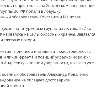
чилась неприятность на Херсонском направлении
группы ВС РФ попали в ловушку.
енный обозреватель Константин Машовец.
е десантно-штурмовые группы из состава 237-го
Ф нарвались на Силы обороны Украины. Завязался
ли тяжелые потери.
считает причиной инцидента "недостоверность
ии линии фронта и позиций украинских войск".
 в Андреевку в полной уверенности, что село уже
 военный обозреватель Александр Коваленко.
мандование не обладает достоверной
нией фронта.