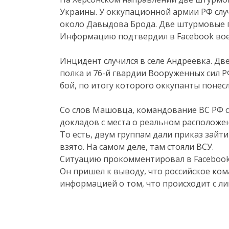
Украины. У оккупационной армии РФ слу
около Давыдова Брода. Две штурмовые 
Информацию подтвердил в Facebook во
Инцидент случился в селе Андреевка. Дв
полка и 76-й гвардии Вооруженных сил Р
бой, по итогу которого оккупанты понес
Со слов Машовца, командование ВС РФ 
докладов с места о реальном расположен
То есть, двум группам дали приказ зайти
взято. На самом деле, там стояли ВСУ.
Ситуацию прокомментировал в Facebook
Он пришел к выводу, что российское ко
информацией о том, что происходит с ли