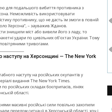
ею для подальшого вибиття противника з
рсона. Неможливість використовувати
істику противнику, що не дасть їм змоги в повній
оло Херсона", – зауважив Жданов.
сти знищили міст або вивели його з ладу, то
кетні удари по цивільних об'єктах України. Тому
 повітряними тривогами.
______________
о наступу на Херсонщині — The New York
абного наступу на російських окупантів у
теріалі видання The New York Times.
 по російських складах боєприпасів, лініях
нській області.
жнями масивні російські сили повільно захопили
чали перелом ситуації в Херсонській області, хоч і