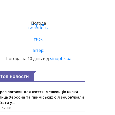
Погода
Херсон
вологість:
тиск:
вітер:
Погода на 10 днів від
sinoptik.ua
Топ новости
рез загрози для життя: мешканців низки
лиць Херсона та приміських сіл зобов'язали
їхати у...
07.2026