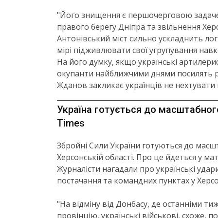
"Його знищення є першочерговою задач
правого берегу Дніпра та звільнення Хе
Антонівський міст сильно ускладнить лог
мірі підживлювати свої угрупування навк
На його думку, якщо українські артилери
окупанти найближчими днями посилять ра
Жданов закликає українців не нехтувати
_______________________________________________
Україна готується до масштабног
Times
Збройні Сили України готуються до масшт
Херсонській області. Про це йдеться у ма
Журналісти нагадали про українські удари
постачання та командних пунктах у Херсо
"На відміну від Донбасу, де останніми ти
провінцію, українські військові, схоже, по