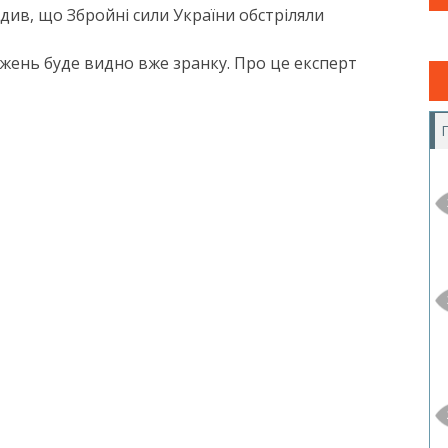
див, що Збройні сили України обстріляли
джень буде видно вже зранку. Про це експерт