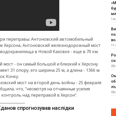
«М
бу
мл
14.
Ви
по
 три переправы: Антоновский автомобильный
во
зле Херсона, Антоновский железнодорожный мост
11.
о водохранилища в Новой Каховке - еще в 70 км.
Ро
ск
мост - он самый большой и близкий к Херсону.
08.
еет 31 опору, его ширина 25 м, а длина - 1366 м.
ок Конку.
Ом
об
новский мост на второй день войны - 25 февраля
лі
бщила, что, "несмотря на отчаянные усилия
08.
 контроль над переправой в Херсон".
______________
данов спрогнозував наслідки