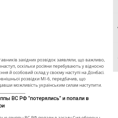
ставників західних розвідок заявляли, що важливо,
наступ, оскільки росіяни перебувають у відносно
я й особовий склад у своєму наступі на Донбасі.
овнішньої розвідки МІ-6, передбачив, що
адавши можливість українським силам наступити.
______________
пы ВС РФ "потерялись" и попали в
ри
ые группы ВС РФ попали в засаду Сил обороны