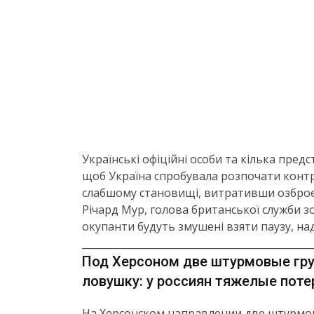
Українські офіційні особи та кілька пред
щоб Україна спробувала розпочати контр
слабшому становищі, витративши озброєнн
Річард Мур, голова британської служби з
окупанти будуть змушені взяти паузу, н
_______________________________________________
Под Херсоном две штурмовые груп
ловушку: у россиян тяжелые поте
На Херсонском направлении две штурмов