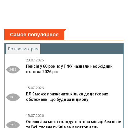
Самое популярное
По просмотрам
(активная вкладка)
23.07.2026
Пенсія у 60 років: у ПФУ назвали необхідний
3483
стаж на 2026 рік
15.07.2026
ВЛК може призначити кілька додаткових
3035
обстежень: що буде за відмову
15.07.2026
Олешки на межі голоду: півтора місяці без ліків
2984
та їжі, тисяча рублів за десяток яєць