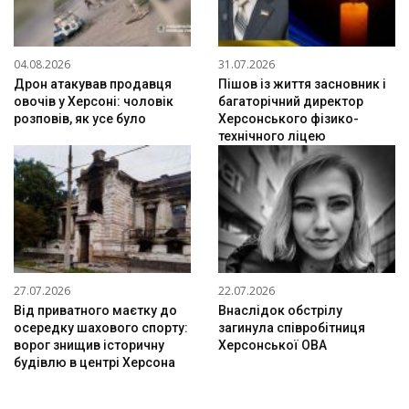
04.08.2026
31.07.2026
Дрон атакував продавця
Пішов із життя засновник і
овочів у Херсоні: чоловік
багаторічний директор
розповів, як усе було
Херсонського фізико-
технічного ліцею
27.07.2026
22.07.2026
Від приватного маєтку до
Внаслідок обстрілу
осередку шахового спорту:
загинула співробітниця
ворог знищив історичну
Херсонської ОВА
будівлю в центрі Херсона