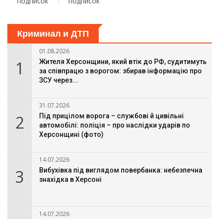
подписок
подписок
Криминал и ДТП
01.08.2026
1
Жителя Херсонщини, який втік до РФ, судитимуть
за співпрацю з ворогом: збирав інформацію про
ЗСУ через...
31.07.2026
2
Під прицілом ворога – службові й цивільні
автомобілі: поліція – про наслідки ударів по
Херсонщині (фото)
14.07.2026
3
Вибухівка під виглядом повербанка: небезпечна
знахідка в Херсоні
14.07.2026