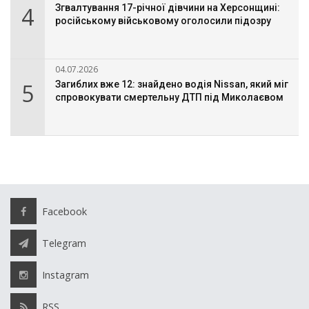
4
Згвалтування 17-річної дівчини на Херсонщині:
російському військовому оголосили підозру
04.07.2026
5
Загиблих вже 12: знайдено водія Nissan, який міг
спровокувати смертельну ДТП під Миколаєвом
Facebook
Telegram
Instagram
RSS