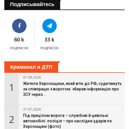
Подписывайтесь
60 k
33 k
подписок
подписок
Криминал и ДТП
01.08.2026
1
Жителя Херсонщини, який втік до РФ, судитимуть
за співпрацю з ворогом: збирав інформацію про
ЗСУ через...
31.07.2026
2
Під прицілом ворога – службові й цивільні
автомобілі: поліція – про наслідки ударів по
Херсонщині (фото)