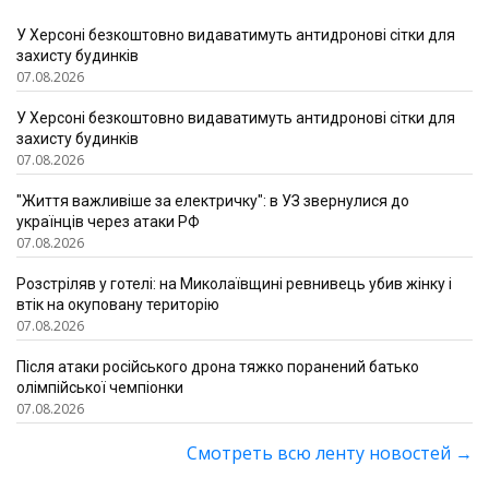
У Херсоні безкоштовно видаватимуть антидронові сітки для
захисту будинків
07.08.2026
У Херсоні безкоштовно видаватимуть антидронові сітки для
захисту будинків
07.08.2026
"Життя важливіше за електричку": в УЗ звернулися до
українців через атаки РФ
07.08.2026
Розстріляв у готелі: на Миколаївщині ревнивець убив жінку і
втік на окуповану територію
07.08.2026
Після атаки російського дрона тяжко поранений батько
олімпійської чемпіонки
07.08.2026
Смотреть всю ленту новостей
→