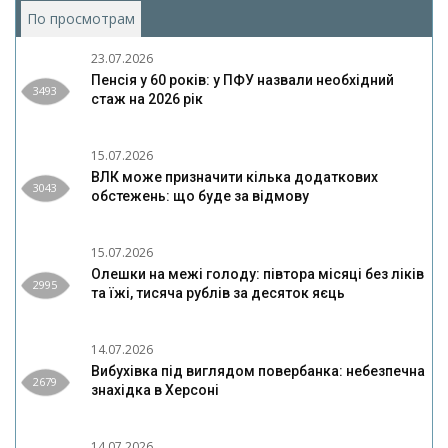
По просмотрам
(активная вкладка)
23.07.2026
Пенсія у 60 років: у ПФУ назвали необхідний
3493
стаж на 2026 рік
15.07.2026
ВЛК може призначити кілька додаткових
3043
обстежень: що буде за відмову
15.07.2026
Олешки на межі голоду: півтора місяці без ліків
2995
та їжі, тисяча рублів за десяток яєць
14.07.2026
Вибухівка під виглядом повербанка: небезпечна
2679
знахідка в Херсоні
14.07.2026