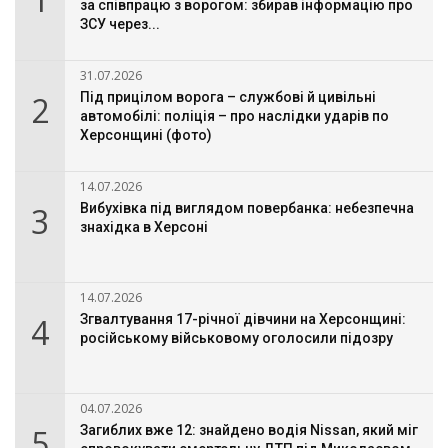
за співпрацю з ворогом: збирав інформацію про
ЗСУ через...
31.07.2026
2
Під прицілом ворога – службові й цивільні
автомобілі: поліція – про наслідки ударів по
Херсонщині (фото)
14.07.2026
3
Вибухівка під виглядом повербанка: небезпечна
знахідка в Херсоні
14.07.2026
4
Згвалтування 17-річної дівчини на Херсонщині:
російському військовому оголосили підозру
04.07.2026
5
Загиблих вже 12: знайдено водія Nissan, який міг