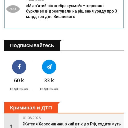
«Ми п’ятий рік жебракуємо!» – херсонці
2641
бурхливо відреагували на рішення уряду про 3
млрд грн для Вишневого
Подписывайтесь
60 k
33 k
подписок
подписок
Криминал и ДТП
01.08.2026
1
Жителя Херсонщини, який втік до РФ, судитимуть