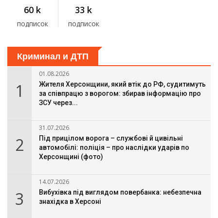
60 k
33 k
подписок
подписок
Криминал и ДТП
01.08.2026
1
Жителя Херсонщини, який втік до РФ, судитимуть
за співпрацю з ворогом: збирав інформацію про
ЗСУ через...
31.07.2026
2
Під прицілом ворога – службові й цивільні
автомобілі: поліція – про наслідки ударів по
Херсонщині (фото)
14.07.2026
3
Вибухівка під виглядом повербанка: небезпечна
знахідка в Херсоні