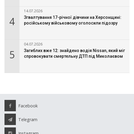
14.07.2026
4
Згвалтування 17-річної дівчини на Херсонщині:
російському військовому оголосили підозру
04.07.2026
5
Загиблих вже 12: знайдено водія Nissan, який міг
спровокувати смертельну ДТП під Миколаєвом
Facebook
Telegram
Instagram