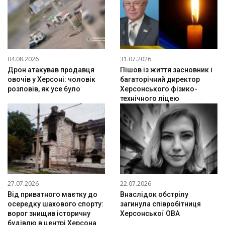
04.08.2026
31.07.2026
Дрон атакував продавця
Пішов із життя засновник і
овочів у Херсоні: чоловік
багаторічний директор
розповів, як усе було
Херсонського фізико-
технічного ліцею
27.07.2026
22.07.2026
Від приватного маєтку до
Внаслідок обстрілу
осередку шахового спорту:
загинула співробітниця
ворог знищив історичну
Херсонської ОВА
будівлю в центрі Херсона