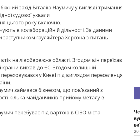
біжний захід Віталію Наумичу у вигляді тримання
ідної судової ухвали.
ня цьгого року включно.
чують в колабораційній дільності. За ​даними
ти заступником гауляйтера Херсона з питань
втік на лівобережжя області. Згодом він переїхав
і країни виїхав до ЄС. Згодом колишній
переховувався у Києві під виглядом переселенця.
аїни.
умич займався бізнесом, що пов’язаний з
ості кілька майданчиків прийому металу в
Наумич перебуває під вартою в СІЗО міста
Че
ву
ви
20.