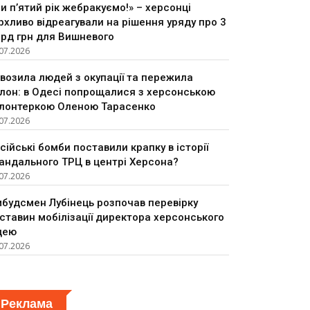
и п’ятий рік жебракуємо!» – херсонці
рхливо відреагували на рішення уряду про 3
рд грн для Вишневого
07.2026
возила людей з окупації та пережила
лон: в Одесі попрощалися з херсонською
лонтеркою Оленою Тарасенко
07.2026
сійські бомби поставили крапку в історії
андального ТРЦ в центрі Херсона?
07.2026
будсмен Лубінець розпочав перевірку
ставин мобілізації директора херсонського
цею
07.2026
Реклама