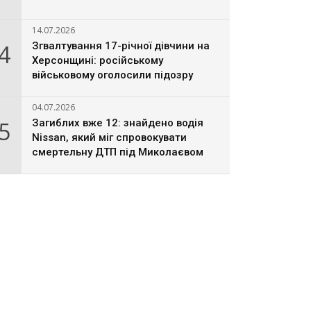
14.07.2026
4
Згвалтування 17-річної дівчини на
Херсонщині: російському
військовому оголосили підозру
04.07.2026
5
Загиблих вже 12: знайдено водія
Nissan, який міг спровокувати
смертельну ДТП під Миколаєвом