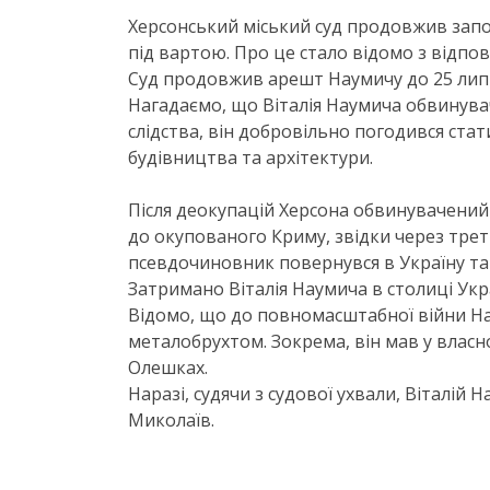
Херсонський міський суд продовжив запо
під вартою. Про це стало відомо з відпов
Суд продовжив арешт Наумичу до 25 лип
Нагадаємо, щ​о Віталія Наумича обвинува
слідства, він добровільно погодився ста
будівництва та архітектури.
Після деокупацій Херсона обвинувачений 
до окупованого Криму, звідки через трет
псевдочиновник повернувся в Україну та 
Затримано Віталія Наумича в столиці Укр
Відомо, що до повномасштабної війни На
металобрухтом. Зокрема, він мав у власн
Олешках.
Наразі, судячи з судової ухвали, Віталій 
Миколаїв.