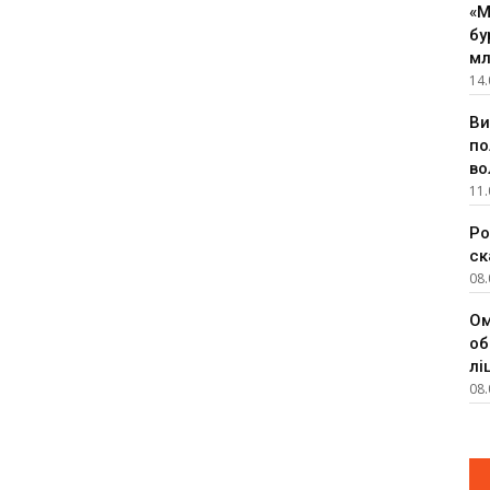
«М
бу
мл
14.
Ви
по
во
11.
Ро
ск
08.
Ом
об
лі
08.