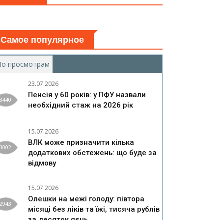
Самое популярное
По просмотрам
(активная вкладка)
23.07.2026
Пенсія у 60 років: у ПФУ назвали
3440
необхідний стаж на 2026 рік
15.07.2026
ВЛК може призначити кілька
3002
додаткових обстежень: що буде за
відмову
15.07.2026
Олешки на межі голоду: півтора
2943
місяці без ліків та їжі, тисяча рублів
за десяток яєць