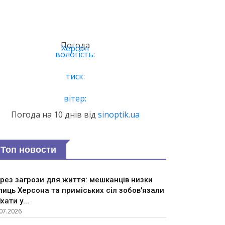
Погода
Херсон
вологість:
тиск:
вітер:
Погода на 10 днів від
sinoptik.ua
Топ новости
рез загрози для життя: мешканців низки
лиць Херсона та приміських сіл зобов'язали
їхати у...
07.2026