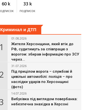
60 k
33 k
подписок
подписок
Криминал и ДТП
01.08.2026
1
Жителя Херсонщини, який втік до
РФ, судитимуть за співпрацю з
ворогом: збирав інформацію про ЗСУ
через...
31.07.2026
2
Під прицілом ворога – службові й
цивільні автомобілі: поліція – про
наслідки ударів по Херсонщині
(фото)
14.07.2026
3
Вибухівка під виглядом повербанка:
небезпечна знахідка в Херсоні