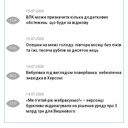
15.07.2026
ВЛК може призначити кілька додаткових
3176
обстежень: що буде за відмову
15.07.2026
Олешки на межі голоду: півтора місяці без ліків
3126
та їжі, тисяча рублів за десяток яєць
14.07.2026
Вибухівка під виглядом повербанка: небезпечна
2812
знахідка в Херсоні
14.07.2026
«Ми п’ятий рік жебракуємо!» – херсонці
2777
бурхливо відреагували на рішення уряду про 3
млрд грн для Вишневого