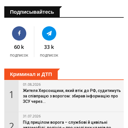
Подписывайтесь
60 k
33 k
подписок
подписок
Криминал и ДТП
01.08.2026
1
Жителя Херсонщини, який втік до РФ, судитимуть
за співпрацю з ворогом: збирав інформацію про
ЗСУ через...
31.07.2026
2
Під прицілом ворога – службові й цивільні
автомобілі: поліція – про наслідки ударів по