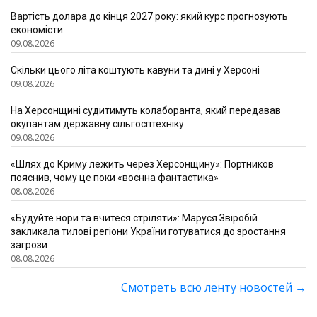
Вартість долара до кінця 2027 року: який курс прогнозують
економісти
09.08.2026
Скільки цього літа коштують кавуни та дині у Херсоні
09.08.2026
На Херсонщині судитимуть колаборанта, який передавав
окупантам державну сільгосптехніку
09.08.2026
«Шлях до Криму лежить через Херсонщину»: Портников
пояснив, чому це поки «воєнна фантастика»
08.08.2026
«Будуйте нори та вчитеся стріляти»: Маруся Звіробій
закликала тилові регіони України готуватися до зростання
загрози
08.08.2026
Смотреть всю ленту новостей
→