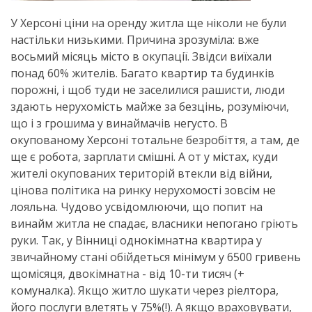
У Херсоні ціни на оренду житла ще ніколи не були
настільки низькими. Причина зрозуміла: вже
восьмий місяць місто в окупації. Звідси виїхали
понад 60% жителів. Багато квартир та будинків
порожні, і щоб туди не заселилися рашисти, люди
здають нерухомість майже за безцінь, розуміючи,
що і з грошима у винаймачів негусто. В
окупованому Херсоні тотальне безробіття, а там, де
ще є робота, зарплати смішні. А от у містах, куди
жителі окупованих територій втекли від війни,
цінова політика на ринку нерухомості зовсім не
лояльна. Чудово усвідомлюючи, що попит на
винайм житла не спадає, власники непогано гріють
руки. Так, у Вінниці однокімнатна квартира у
звичайному стані обійдеться мінімум у 6500 гривень
щомісяця, двокімнатна - від 10-ти тисяч (+
комуналка). Якщо житло шукати через ріелтора,
його послуги влетять у 75%(!). А якщо враховувати,