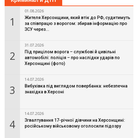
Криминал и ДТП
01.08.2026
1
Жителя Херсонщини, який втік до РФ, судитимуть
за співпрацю з ворогом: збирав інформацію про
ЗСУ через...
31.07.2026
2
Під прицілом ворога – службові й цивільні
автомобілі: поліція – про наслідки ударів по
Херсонщині (фото)
14.07.2026
3
Вибухівка під виглядом повербанка: небезпечна
знахідка в Херсоні
14.07.2026
4
Згвалтування 17-річної дівчини на Херсонщині:
російському військовому оголосили підозру