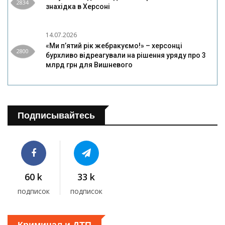
2834
знахідка в Херсоні
14.07.2026
«Ми п’ятий рік жебракуємо!» – херсонці
2800
бурхливо відреагували на рішення уряду про 3
млрд грн для Вишневого
Подписывайтесь
60 k
33 k
подписок
подписок