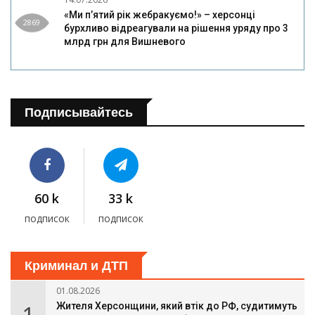
«Ми п’ятий рік жебракуємо!» – херсонці
2869
бурхливо відреагували на рішення уряду про 3
млрд грн для Вишневого
Подписывайтесь
60 k
33 k
подписок
подписок
Криминал и ДТП
01.08.2026
Жителя Херсонщини, який втік до РФ, судитимуть