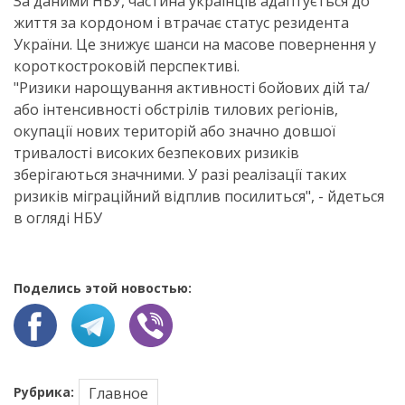
За даними НБУ, частина українців адаптується до
життя за кордоном і втрачає статус резидента
України. Це знижує шанси на масове повернення у
короткостроковій перспективі.
"Ризики нарощування активності бойових дій та/
або інтенсивності обстрілів тилових регіонів,
окупації нових територій або значно довшої
тривалості високих безпекових ризиків
зберігаються значними. У разі реалізації таких
ризиків міграційний відплив посилиться", - йдеться
в огляді НБУ
Поделись этой новостью:
Рубрика:
Главное