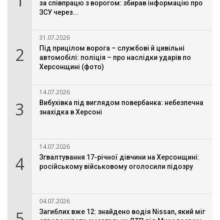
1
за співпрацю з ворогом: збирав інформацію про
ЗСУ через...
31.07.2026
2
Під прицілом ворога – службові й цивільні
автомобілі: поліція – про наслідки ударів по
Херсонщині (фото)
14.07.2026
3
Вибухівка під виглядом повербанка: небезпечна
знахідка в Херсоні
14.07.2026
4
Згвалтування 17-річної дівчини на Херсонщині:
російському військовому оголосили підозру
04.07.2026
5
Загиблих вже 12: знайдено водія Nissan, який міг