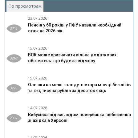
По просмотрам
(активная вкладка)
23.07.2026
Пенсія у 60 років: у ПФУ назвали необхідний
3713
стаж на 2026 рік
15.07.2026
ВЛК може призначити кілька додаткових
3267
обстежень: що буде за відмову
15.07.2026
Олешки на межі голоду: півтора місяці без ліків
3228
та їжі, тисяча рублів за десяток яєць
14.07.2026
Вибухівка під виглядом повербанка: небезпечна
2902
знахідка в Херсоні
14.07.2026