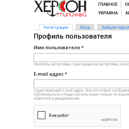
ГЛАВНОЕ
О
УКРАИНА
А
Регистрация
(активная вкладка)
Вход
Забыли парол
Главные вкладки
Профиль пользователя
Имя пользователя
*
Пробелы допустимы; пунктуация не допустима, за и
E-mail адрес
*
Существующий e-mail адрес. Все почтовые сообщения 
публиковаться и будет использован только по ваше
новостей и уведомлений.