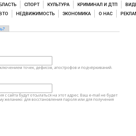
БЛАСТЬ
СПОРТ
КУЛЬТУРА
КРИМИНАЛ И ДТП
ВИД
ВТО
НЕДВИЖИМОСТЬ
ЭКОНОМИКА
О НАС
РЕКЛА
ь?
сключением точек, дефисов, апострофов и подчёркиваний.
с сайта будут отсылаться на этот адрес. Ваш e-mail не будет
му желанию: для восстановления пароля или для получения