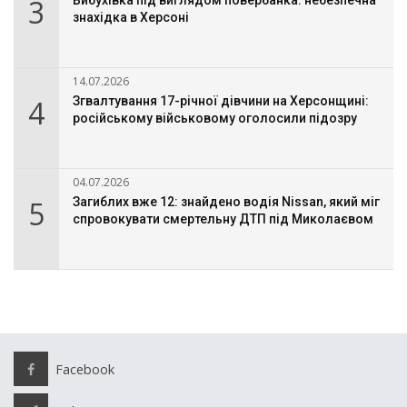
3
знахідка в Херсоні
14.07.2026
4
Згвалтування 17-річної дівчини на Херсонщині:
російському військовому оголосили підозру
04.07.2026
5
Загиблих вже 12: знайдено водія Nissan, який міг
спровокувати смертельну ДТП під Миколаєвом
Facebook