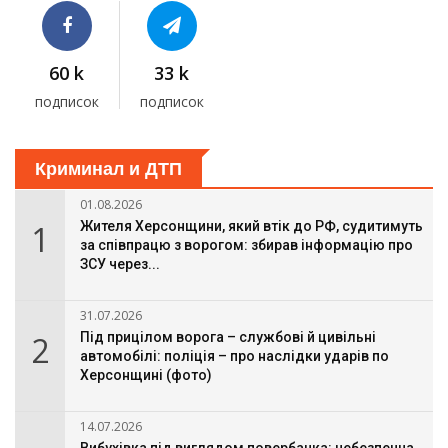
60 k
33 k
подписок
подписок
Криминал и ДТП
01.08.2026
1
Жителя Херсонщини, який втік до РФ, судитимуть
за співпрацю з ворогом: збирав інформацію про
ЗСУ через...
31.07.2026
2
Під прицілом ворога – службові й цивільні
автомобілі: поліція – про наслідки ударів по
Херсонщині (фото)
14.07.2026
Вибухівка під виглядом повербанка: небезпечна