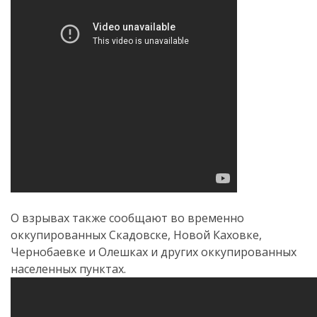
.
О взрывах также сообщают во временно
оккупированных Скадовске, Новой Каховке,
Чернобаевке и Олешках и других оккупированных
населенных пунктах.