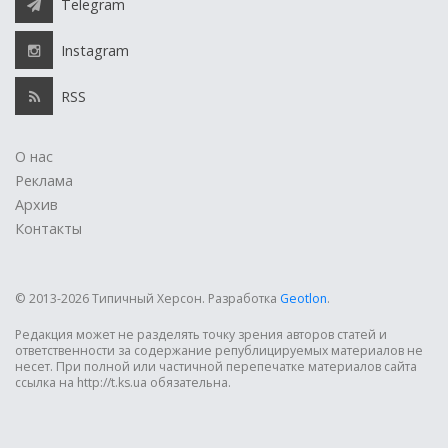
Telegram
Instagram
RSS
О нас
Реклама
Архив
Контакты
© 2013-2026 Типичный Херсон.
Разработка
Geotlon
.
Редакция может не разделять точку зрения авторов статей и
ответственности за содержание републицируемых материалов не
несет. При полной или частичной перепечатке материалов сайта
ссылка на http://t.ks.ua обязательна.