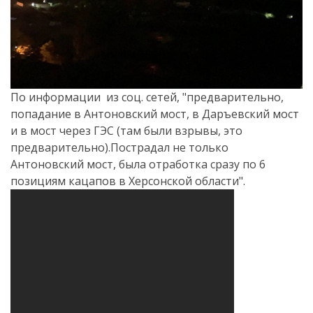
По информации из соц. сетей, "предварительно,
попадание в Антоновский мост, в Даръевский мост
и в мост через ГЭС (там были взрывы, это
предварительно).Пострадал не только
Антоновский мост, была отработка сразу по 6
позициям кацапов в Херсонской области".