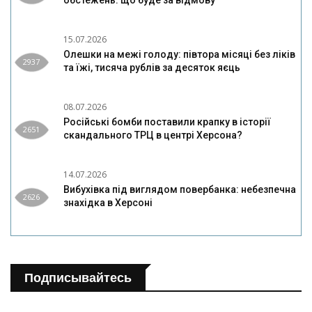
15.07.2026
Олешки на межі голоду: півтора місяці без ліків
2937
та їжі, тисяча рублів за десяток яєць
08.07.2026
Російські бомби поставили крапку в історії
2651
скандального ТРЦ в центрі Херсона?
14.07.2026
Вибухівка під виглядом повербанка: небезпечна
2626
знахідка в Херсоні
Подписывайтесь