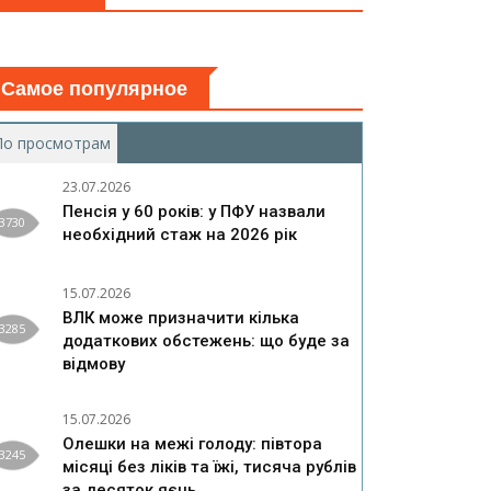
Самое популярное
По просмотрам
(активная вкладка)
23.07.2026
Пенсія у 60 років: у ПФУ назвали
3730
необхідний стаж на 2026 рік
15.07.2026
ВЛК може призначити кілька
3285
додаткових обстежень: що буде за
відмову
15.07.2026
Олешки на межі голоду: півтора
3245
місяці без ліків та їжі, тисяча рублів
за десяток яєць