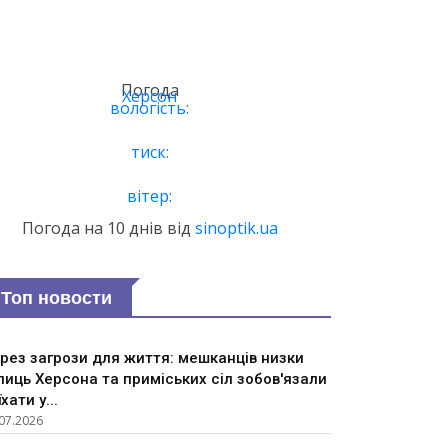
Погода
Херсон
вологість:
тиск:
вітер:
Погода на 10 днів від
sinoptik.ua
Топ новости
рез загрози для життя: мешканців низки
лиць Херсона та приміських сіл зобов'язали
їхати у...
07.2026