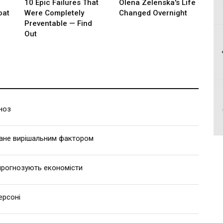
ноз
тане вирішальним фактором
 прогнозують економісти
ерсоні