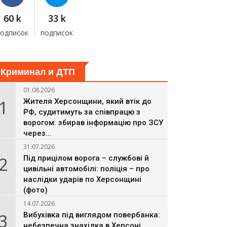
60 k
33 k
подписок
подписок
Криминал и ДТП
01.08.2026
1
Жителя Херсонщини, який втік до
РФ, судитимуть за співпрацю з
ворогом: збирав інформацію про ЗСУ
через...
31.07.2026
2
Під прицілом ворога – службові й
цивільні автомобілі: поліція – про
наслідки ударів по Херсонщині
(фото)
14.07.2026
3
Вибухівка під виглядом повербанка:
небезпечна знахідка в Херсоні