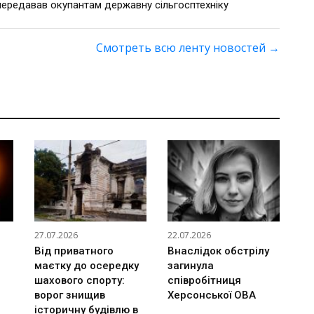
передавав окупантам державну сільгосптехніку
Смотреть всю ленту новостей
→
27.07.2026
22.07.2026
Від приватного
Внаслідок обстрілу
маєтку до осередку
загинула
шахового спорту:
співробітниця
ворог знищив
Херсонської ОВА
історичну будівлю в