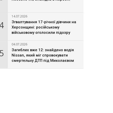
14.07.2026
4
Згвалтування 17-річної дівчини на
Херсонщині: російському
військовому оголосили підозру
04.07.2026
5
Загиблих вже 12: знайдено водія
Nissan, який міг спровокувати
смертельну ДТП під Миколаєвом