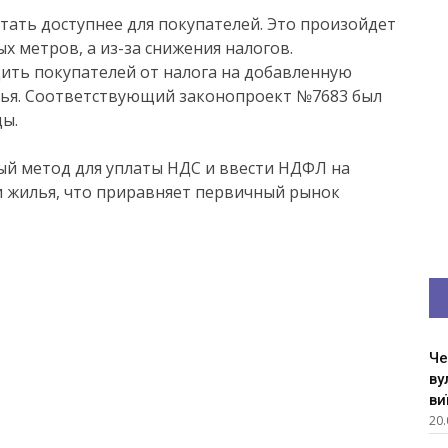
тать доступнее для покупателей. Это произойдет
х метров, а из-за снижения налогов.
ить покупателей от налога на добавленную
лья. Соответствующий законопроект №7683 был
ды.
вый метод для уплаты НДС и ввести НДФЛ на
и жилья, что приравняет первичный рынок
Че
ву
ви
20.