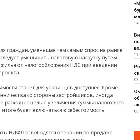
«М
бу
мл
14.
Ви
по
во
для граждан, уменьшая тем самым спрос на рынке
11.
 следует уменьшить налоговую нагрузку путем
 жилья от налогообложения НДС при введении
Ро
проекта.
ск
08.
жимости станет для украинцев доступнее. Кроме
Ом
енничества со стороны застройщиков, иногда
об
е расходы с целью увеличения суммы налогового
лі
 итоге будет включаться в себестоимость
08.
латы НДФЛ освободятся операции по продаже