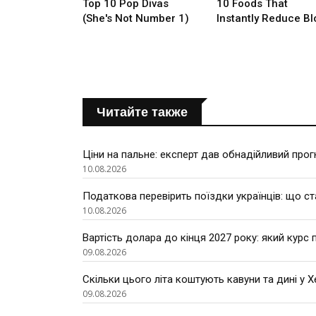
Читайте также
Ціни на пальне: експерт дав обнадійливий прог
10.08.2026
Податкова перевірить поїздки українців: що с
10.08.2026
Вартість долара до кінця 2027 року: який курс
09.08.2026
Скільки цього літа коштують кавуни та дині у Х
09.08.2026