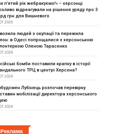
и п’ятий рік жебракуємо!» – херсонці
рхливо відреагували на рішення уряду про 3
рд грн для Вишневого
07.2026
возила людей з окупації та пережила
лон: в Одесі попрощалися з херсонською
лонтеркою Оленою Тарасенко
07.2026
сійські бомби поставили крапку в історії
андального ТРЦ в центрі Херсона?
07.2026
будсмен Лубінець розпочав перевірку
ставин мобілізації директора херсонського
цею
07.2026
Реклама