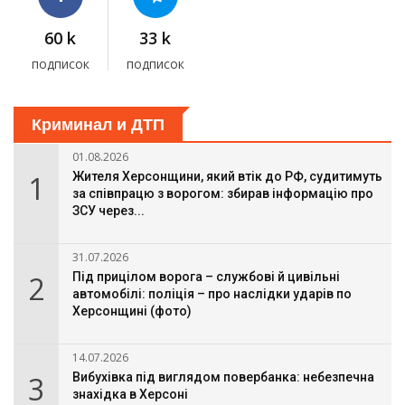
60 k
33 k
подписок
подписок
Криминал и ДТП
01.08.2026
1
Жителя Херсонщини, який втік до РФ, судитимуть
за співпрацю з ворогом: збирав інформацію про
ЗСУ через...
31.07.2026
2
Під прицілом ворога – службові й цивільні
автомобілі: поліція – про наслідки ударів по
Херсонщині (фото)
14.07.2026
3
Вибухівка під виглядом повербанка: небезпечна
знахідка в Херсоні