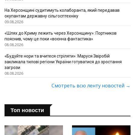
На Херсонщині судитимуть колаборанта, який передавав
окупантам державну сільгосптехніку
09.08.2026
«Шлях до Криму лежить через Херсонщину»: Портников
пояснив, чому це поки «воєнна фантастика»
08.08.2026
«Будуйте нори та вчитеся стріляти»: Маруся Звіробій
закликала тилові регіони України готуватися до зростання
загрози
08.08.2026
Смотреть всю ленту новостей
→
Топ новости