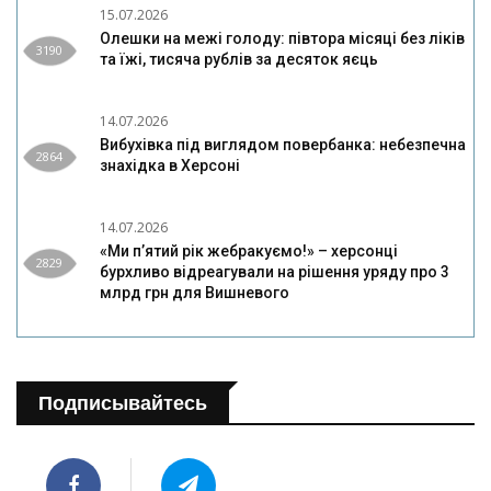
15.07.2026
Олешки на межі голоду: півтора місяці без ліків
3190
та їжі, тисяча рублів за десяток яєць
14.07.2026
Вибухівка під виглядом повербанка: небезпечна
2864
знахідка в Херсоні
14.07.2026
«Ми п’ятий рік жебракуємо!» – херсонці
2829
бурхливо відреагували на рішення уряду про 3
млрд грн для Вишневого
Подписывайтесь