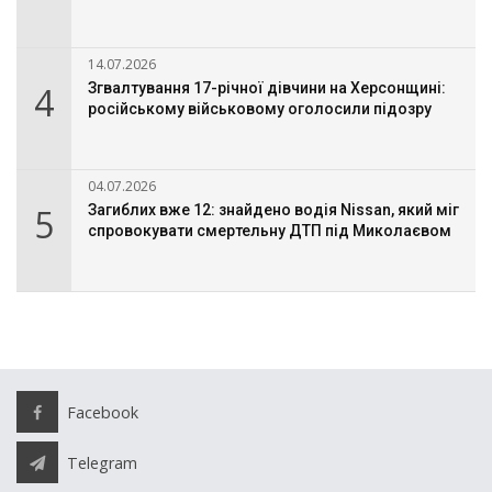
14.07.2026
4
Згвалтування 17-річної дівчини на Херсонщині:
російському військовому оголосили підозру
04.07.2026
5
Загиблих вже 12: знайдено водія Nissan, який міг
спровокувати смертельну ДТП під Миколаєвом
Facebook
Telegram