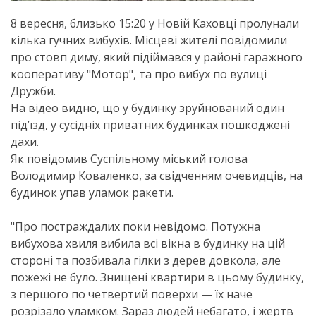
8 вересня, близько 15:20 у Новій Каховці пролунали
кілька гучних вибухів. Місцеві жителі повідомили
про стовп диму, який підіймався у районі гаражного
кооперативу "Мотор", та про вибух по вулиці
Дружби.
На відео видно, що у будинку зруйнований один
під’їзд, у сусідніх приватних будинках пошкоджені
дахи.
Як повідомив Суспільному міський голова
Володимир Коваленко, за свідченням очевидців, на
будинок упав уламок ракети.
"Про постраждалих поки невідомо. Потужна
вибухова хвиля вибила всі вікна в будинку на цій
стороні та позбивала гілки з дерев довкола, але
пожежі не було. Знищені квартири в цьому будинку,
з першого по четвертий поверхи — їх наче
розрізало уламком. Зараз людей небагато, і жертв