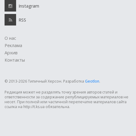
Instagram
RSS
О нас
Реклама
Архив
Контакты
© 2013-2026 Типичный Херсон.
Разработка
Geotlon
.
Редакция может не разделять точку зрения авторов статей и
ответственности за содержание републицируемых материалов не
несет. При полной или частичной перепечатке материалов сайта
ссылка на http://t.ks.ua обязательна.