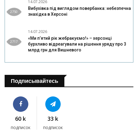
14.07.2026
Вибухівка під виглядом повербанка: небезпечна
2750
знахідка в Херсоні
14.07.2026
«Ми п’ятий рік жебракуємо!» – херсонці
2717
бурхливо відреагували на рішення уряду про 3
млрд грн для Вишневого
Подписывайтесь
60 k
33 k
подписок
подписок