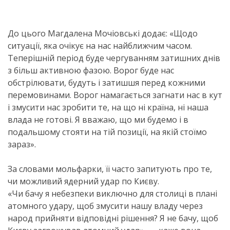
До цього Магдалена Мочіовські додає: «Щодо
ситуації, яка очікує на нас найближчим часом.
Теперішній період буде чергуванням затишних днів
з більш активною фазою. Ворог буде нас
обстрілювати, будуть і затишшя перед кожними
перемовинами. Ворог намагається загнати нас в кут
і змусити нас зробити те, на що ні країна, ні наша
влада не готові. Я вважаю, що ми будемо і в
подальшому стояти на тій позиції, на якій стоїмо
зараз».
За словами мольфарки, її часто запитують про те,
чи можливий ядерний удар по Києву.
«Чи бачу я небезпеки виключно для столиці в плані
атомного удару, щоб змусити нашу владу через
народ прийняти відповідні рішення? Я не бачу, щоб