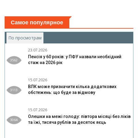
Самое популярное
По просмотрам
(активная вкладка)
23.07.2026
Пенсія у 60 років: у ПФУ назвали необхідний
3562
стаж на 2026 рік
15.07.2026
ВЛК може призначити кілька додаткових
3113
обстежень: що буде за відмову
15.07.2026
Олешки на межі голоду: півтора місяці без ліків
3064
та їжі, тисяча рублів за десяток яєць