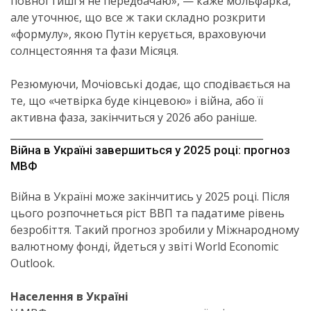
повної тиші я не передбачаю», — каже мольфарка,
але уточнює, що все ж таки складно розкрити
«формулу», якою Путін керується, враховуючи
солнцестояння та фази Місяця.
Резюмуючи, Мочіовські додає, що сподівається на
те, що «четвірка буде кінцевою» і війна, або її
активна фаза, закінчиться у 2026 або раніше.
____________________________________________________
Війна в Україні завершиться у 2025 році: прогноз
МВФ
Війна в Україні може закінчитись у 2025 році. Після
цього розпочнеться ріст ВВП та падатиме рівень
безробіття. Такий прогноз зробили у Міжнародному
валютному фонді, йдеться у звіті World Economic
Outlook.
Населення в Україні