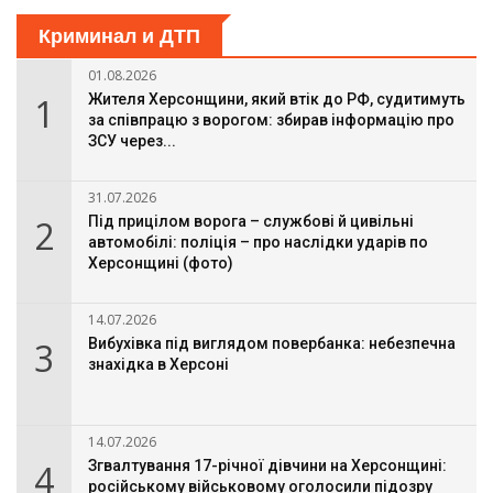
Криминал и ДТП
01.08.2026
1
Жителя Херсонщини, який втік до РФ, судитимуть
за співпрацю з ворогом: збирав інформацію про
ЗСУ через...
31.07.2026
2
Під прицілом ворога – службові й цивільні
автомобілі: поліція – про наслідки ударів по
Херсонщині (фото)
14.07.2026
3
Вибухівка під виглядом повербанка: небезпечна
знахідка в Херсоні
14.07.2026
4
Згвалтування 17-річної дівчини на Херсонщині:
російському військовому оголосили підозру