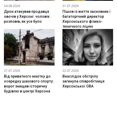
04.08.2026
31.07.2026
Дрон атакував продавця
Пішов із життя засновник і
овочів у Херсоні: чоловік
багаторічний директор
розповів, як усе було
Херсонського фізико-
технічного ліцею
27.07.2026
22.07.2026
Від приватного маєтку до
Внаслідок обстрілу
осередку шахового спорту:
загинула співробітниця
ворог знищив історичну
Херсонської ОВА
будівлю в центрі Херсона