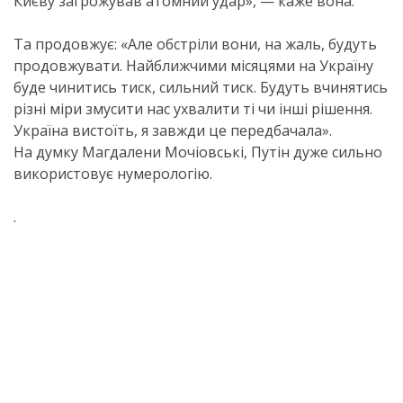
Києву загрожував атомний удар», — каже вона.
Та продовжує: «Але обстріли вони, на жаль, будуть
продовжувати. Найближчими місяцями на Україну
буде чинитись тиск, сильний тиск. Будуть вчинятись
різні міри змусити нас ухвалити ті чи інші рішення.
Україна вистоїть, я завжди це передбачала».
На думку Магдалени Мочіовські, Путін дуже сильно
використовує нумерологію.
.