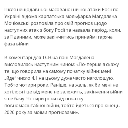
Після нещодавньої масованої нічної атаки Росії по
Українї відома карпатська мольфарка Магдалена
Мочіовські розповіла про свій прогноз щодо
наступних атак з боку Росії та назвала період, коли,
за її даними, може закінчитись принаймі гаряча
фаза війни.
В коментарі для ТСН.ua пані Магдалена
висловилась наступним чином: «По-перше я скажу
те, що говорила на самому початку війни: мені
„йде“ число 4. І на цьому дуже часто наголошую.
Тобто чотири роки. Раніше, на жаль, як би мені не
хотілося і це від мене не залежить, закінчення війни
я не бачу. Чотири роки від початку
повномасштабної війни, тобто йдеться про кінець
2026 року за моїми прогнозами».