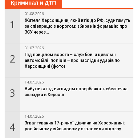
Криминал и ДТП
01.08.2026
1
Жителя Херсонщини, який втік до РФ, судитимуть
за співпрацю з ворогом: збирав інформацію про
ЗСУ через...
31.07.2026
2
Під прицілом ворога – службові й цивільні
автомобілі: поліція – про наслідки ударів по
Херсонщині (фото)
14.07.2026
3
Вибухівка під виглядом повербанка: небезпечна
знахідка в Херсоні
14.07.2026
4
Згвалтування 17-річної дівчини на Херсонщині:
російському військовому оголосили підозру