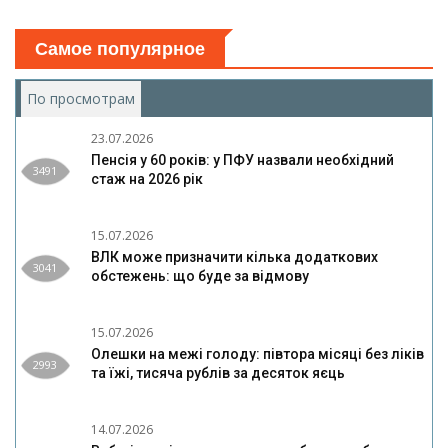
Самое популярное
По просмотрам
(активная вкладка)
23.07.2026
Пенсія у 60 років: у ПФУ назвали необхідний
3491
стаж на 2026 рік
15.07.2026
ВЛК може призначити кілька додаткових
3041
обстежень: що буде за відмову
15.07.2026
Олешки на межі голоду: півтора місяці без ліків
2993
та їжі, тисяча рублів за десяток яєць
14.07.2026