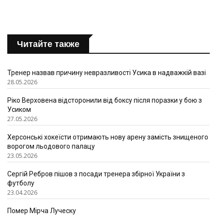
Читайте также
Тренер назвав причину невразливості Усика в надважкій вазі
28.05.2026
Ріко Верховена відсторонили від боксу після поразки у бою з
Усиком
27.05.2026
Херсонські хокеїсти отримають нову арену замість знищеного
ворогом льодового палацу
23.05.2026
Сергій Ребров пішов з посади тренера збірної України з
футболу
23.04.2026
Помер Мірча Луческу