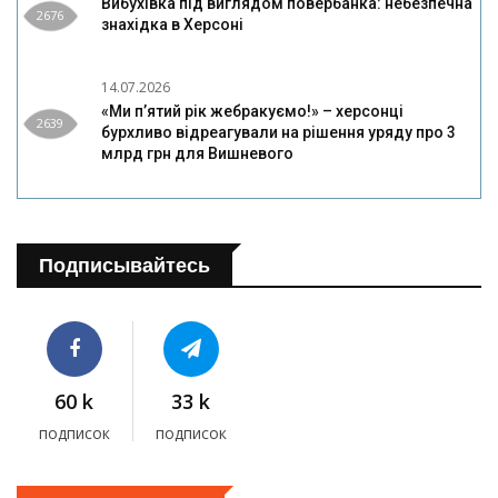
Вибухівка під виглядом повербанка: небезпечна
2676
знахідка в Херсоні
14.07.2026
«Ми п’ятий рік жебракуємо!» – херсонці
2639
бурхливо відреагували на рішення уряду про 3
млрд грн для Вишневого
Подписывайтесь
60 k
33 k
подписок
подписок