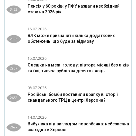
Пенсія у 60 років: у ПФУ назвали необхідний
3433
стаж на 2026 рік
15.07.2026
ВЛК може призначити кілька додаткових
2995
обстежень: що буде за відмову
15.07.2026
Олешки на межі голоду: півтора місяці без ліків
2937
та їжі, тисяча рублів за десяток яєць
08.07.2026
Російські бомби поставили крапку в історії
2652
скандального ТРЦ в центрі Херсона?
14.07.2026
Вибухівка під виглядом повербанка: небезпечна
2627
знахідка в Херсоні