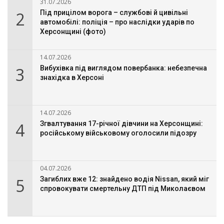
31.07.2026
2
Під прицілом ворога – службові й цивільні
автомобілі: поліція – про наслідки ударів по
Херсонщині (фото)
14.07.2026
3
Вибухівка під виглядом повербанка: небезпечна
знахідка в Херсоні
14.07.2026
4
Згвалтування 17-річної дівчини на Херсонщині:
російському військовому оголосили підозру
04.07.2026
5
Загиблих вже 12: знайдено водія Nissan, який міг
спровокувати смертельну ДТП під Миколаєвом