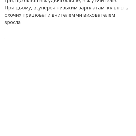
грн, що більш ніж удвічі більше, ніж у вчителів.
При цьому, всупереч низьким зарплатам, кількість
охочих працювати вчителем чи вихователем
зросла.
.